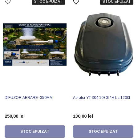
STOC EPUIZAT
STOC EPUIZAT
DIFUZOR AERARE -350MM
Aerator YT-304 1080l / H La 1200l
250,00 lei
130,00 lei
STOC EPUIZAT
STOC EPUIZAT