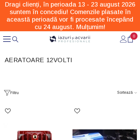
Dragi clienți, în perioada 13 - 23 august 2026
SARI LA CONȚINUT
suntem în concediu! Comenzile plasate în
această perioadă vor fi procesate începând
cu 24 august. Mulțumim!
0
0
arti
AERATOARE 12VOLTI
Sortează
Filtru