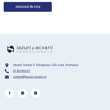
ADAUGĂ ÎN COȘ
Strada Thedor V. Păcățeanu 100, Arad, Romania
0745396167
contact@iazuri-acvarii.ro