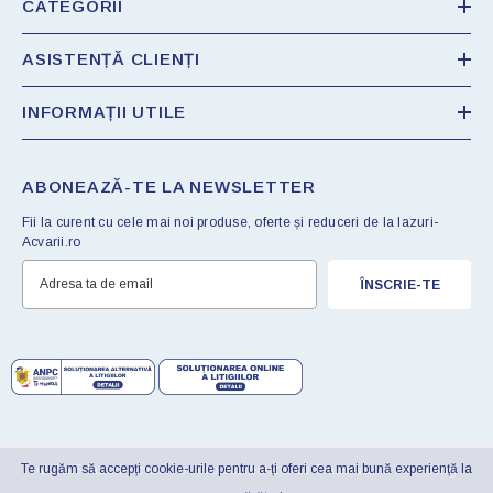
CATEGORII
ASISTENȚĂ CLIENȚI
INFORMAȚII UTILE
ABONEAZĂ-TE LA NEWSLETTER
Fii la curent cu cele mai noi produse, oferte și reduceri de la Iazuri-
Acvarii.ro
ÎNSCRIE-TE
Te rugăm să accepți cookie-urile pentru a-ți oferi cea mai bună experiență la
© 2025 Iazuri-Acvarii.ro . Proiect realizat de
Transilvania Marketing