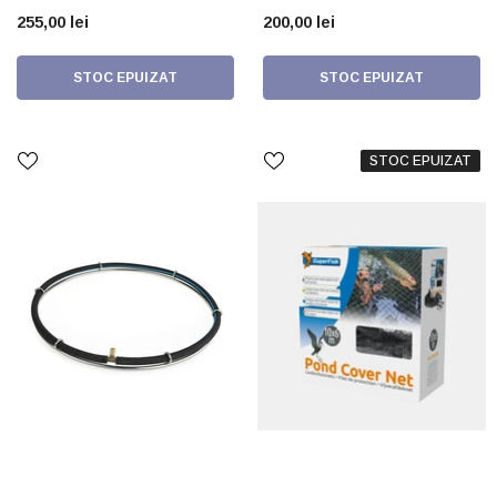
30% Mai Puternic Decât
255,00 lei
200,00 lei
Funcționarea Cu Baterie
STOC EPUIZAT
STOC EPUIZAT
STOC EPUIZAT