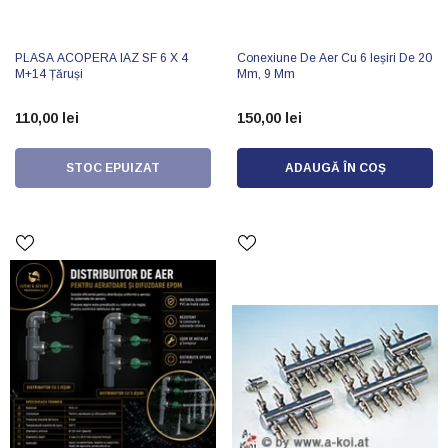
PLASA ACOPERA IAZ SF 6 X 4
Conexiune De Aer Cu 6 Ieșiri De 20
M+14 Țăruși
Mm, 9 Mm
110,00 lei
150,00 lei
STOC EPUIZAT
ADAUGĂ ÎN COȘ