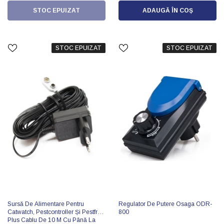
STOC EPUIZAT
ADAUGĂ ÎN COȘ
STOC EPUIZAT
STOC EPUIZAT
Sursă De Alimentare Pentru
Regulator De Putere Osaga ODR-
Catwatch, Pestcontroller Și Pestfree
800
Plus Cablu De 10 M Cu Până La