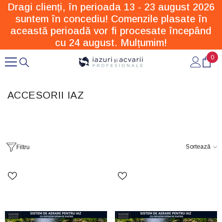
Dragi clienți, în perioada 13 - 23 august 2026
SARI LA CONȚINUT
suntem în concediu! Comenzile plasate în
această perioadă vor fi procesate începând
cu 24 august. Mulțumim!
0
0
arti
ACCESORII IAZ
Sortează
Filtru