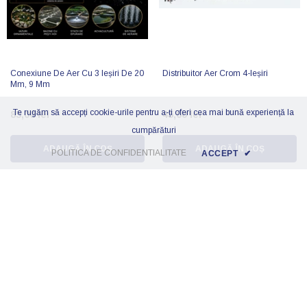
Conexiune De Aer Cu 3 Ieșiri De 20
Distribuitor Aer Crom 4-Ieșiri
Mm, 9 Mm
Te rugăm să accepți cookie-urile pentru a-ți oferi cea mai bună experiență la
85,00 lei
45,00 lei
cumpărături
ADAUGĂ ÎN COȘ
ADAUGĂ ÎN COȘ
POLITICA DE CONFIDENTIALITATE
ACCEPT
✔
SORTEAZĂ DUPĂ:
Recomandat
Cele mai relevante
Cele mai vândute