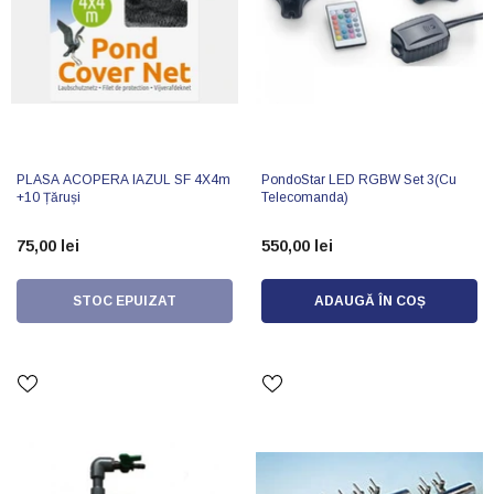
PLASA ACOPERA IAZUL SF 4X4m
PondoStar LED RGBW Set 3(cu
+10 Țăruși
Telecomanda)
75,00 lei
550,00 lei
STOC EPUIZAT
ADAUGĂ ÎN COȘ