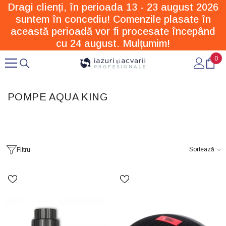
Dragi clienți, în perioada 13 - 23 august 2026
SARI LA CONȚINUT
suntem în concediu! Comenzile plasate în
această perioadă vor fi procesate începând
cu 24 august. Mulțumim!
0
0
arti
POMPE AQUA KING
Sortează
Filtru