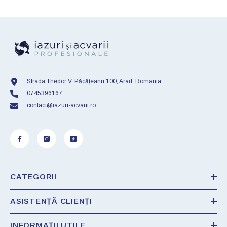
Strada Thedor V. Păcățeanu 100, Arad, Romania
0745396167
contact@iazuri-acvarii.ro
CATEGORII
ASISTENȚĂ CLIENȚI
INFORMAȚII UTILE