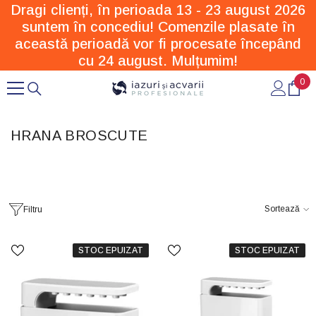
Dragi clienți, în perioada 13 - 23 august 2026
SARI LA CONȚINUT
suntem în concediu! Comenzile plasate în
această perioadă vor fi procesate începând
cu 24 august. Mulțumim!
0
0
arti
HRANA BROSCUTE
Sortează
Filtru
STOC EPUIZAT
STOC EPUIZAT