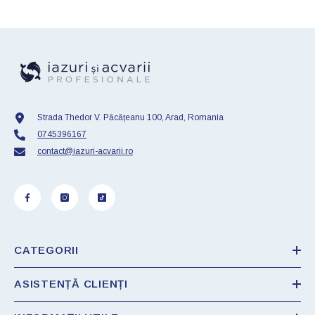
Strada Thedor V. Păcățeanu 100, Arad, Romania
0745396167
contact@iazuri-acvarii.ro
CATEGORII
ASISTENȚĂ CLIENȚI