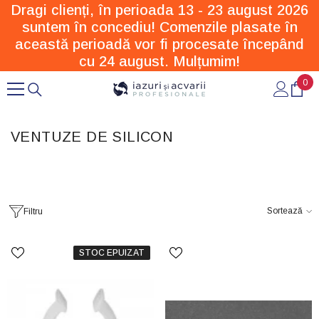
Dragi clienți, în perioada 13 - 23 august 2026
SARI LA CONȚINUT
suntem în concediu! Comenzile plasate în
această perioadă vor fi procesate începând
cu 24 august. Mulțumim!
0
0
arti
VENTUZE DE SILICON
Sortează
Filtru
STOC EPUIZAT