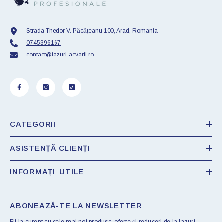
Strada Thedor V. Păcățeanu 100, Arad, Romania
0745396167
contact@iazuri-acvarii.ro
CATEGORII
ASISTENȚĂ CLIENȚI
INFORMAȚII UTILE
ABONEAZĂ-TE LA NEWSLETTER
Fii la curent cu cele mai noi produse, oferte și reduceri de la Iazuri-