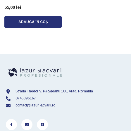
55,00 lei
ADAUGĂ ÎN COȘ
Strada Thedor V. Păcățeanu 100, Arad, Romania
0745396167
contact@iazuri-acvarii.ro