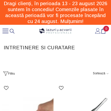
Dragi clienți, în perioada 13 - 23 august 2026
SARI LA CONȚINUT
suntem în concediu! Comenzile plasate în
această perioadă vor fi procesate începând
cu 24 august. Mulțumim!
0
0
arti
INTRETINERE SI CURATARE
Sortează
Filtru