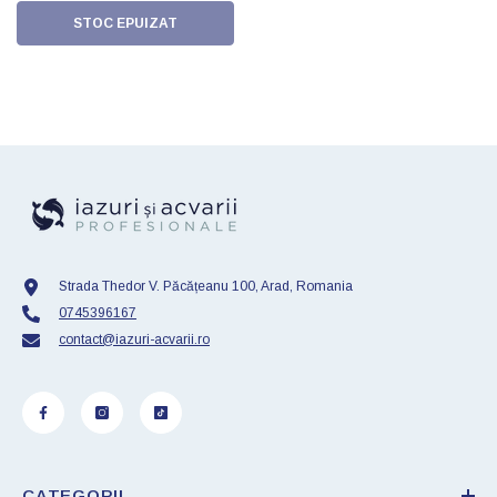
STOC EPUIZAT
Strada Thedor V. Păcățeanu 100, Arad, Romania
0745396167
contact@iazuri-acvarii.ro
CATEGORII