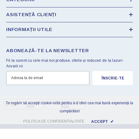
ASISTENȚĂ CLIENȚI
INFORMAȚII UTILE
ABONEAZĂ-TE LA NEWSLETTER
Fii la curent cu cele mai noi produse, oferte și reduceri de la Iazuri-
Acvarii.ro
ÎNSCRIE-TE
Te rugăm să accepți cookie-urile pentru a-ți oferi cea mai bună experiență la
cumpărături
POLITICA DE CONFIDENTIALITATE
ACCEPT
✔
© 2025 Iazuri-Acvarii.ro . Proiect realizat de
Transilvania Marketing
SORTEAZĂ DUPĂ: