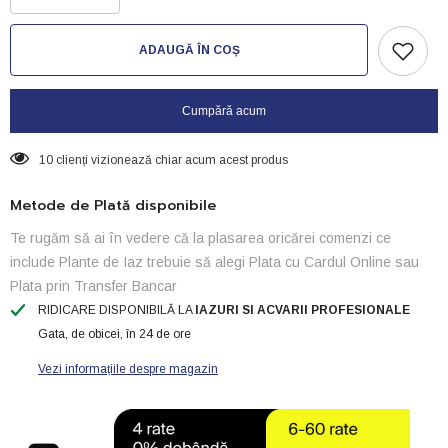
cantitatea
cantitatea
pentru
pentru
Piatra
Piatra
ADAUGĂ ÎN COȘ
plata
plata
cu
cu
protecție
protecție
de
de
Cumpără acum
plastic-
plastic-
107
107
x
x
19
10 clienți vizionează chiar acum acest produs
19
mm
mm
Metode de Plată disponibile
Te rugăm să ai în vedere că la plasarea oricărei comenzi ce
include Plante de Iaz trebuie să alegi Plata cu Cardul Online sau
Plata prin Transfer Bancar
RIDICARE DISPONIBILĂ LA
IAZURI SI ACVARII PROFESIONALE
Gata, de obicei, în 24 de ore
Vezi informațiile despre magazin