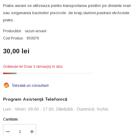
Piatra aerare se utilizeaza pentru transportarea pestilor pe distante mari
sau oxigenarea bazinelor piscicole de krap,sturioni.pastravi.etcAceste
pietre...
Producător:
iazuri-acvarii
Cod Produs:
950076
30,00 lei
Grăbește-te! Doar 3 rămas(e) în stoc
Întreabă un consultant
Program Asistență Telefonică
Luni - Vineri: 09:00 - 17:00, Sâmbătă - Duminică: închis
Cantitate:
Reduceți
Creșteți