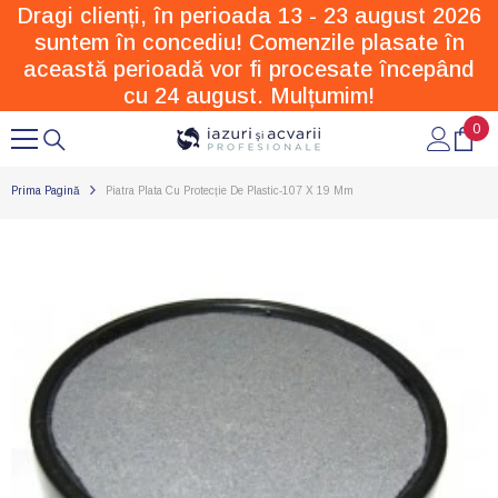
Dragi clienți, în perioada 13 - 23 august 2026
SARI LA CONȚINUT
suntem în concediu! Comenzile plasate în
această perioadă vor fi procesate începând
cu 24 august. Mulțumim!
0
0
arti
Prima Pagină
Piatra Plata Cu Protecție De Plastic-107 X 19 Mm