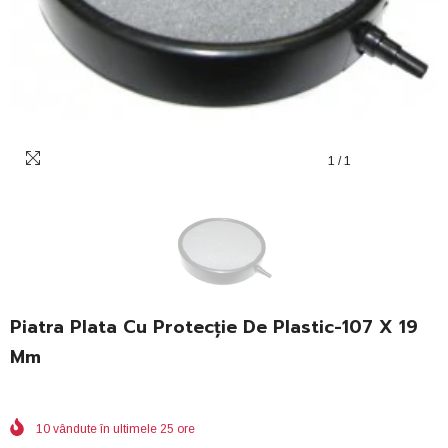
1
/
1
Piatra Plata Cu Protecție De Plastic-107 X 19
Mm
10
vândute în ultimele
25
ore