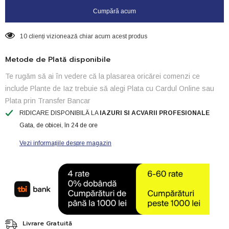
Cumpără acum
10 clienți vizionează chiar acum acest produs
Metode de Plată disponibile
Te rugăm să ai în vedere că la plasarea oricărei comenzi ce
include Plante de Iaz trebuie să alegi Plata cu Cardul Online sau
Plata prin Transfer Bancar
RIDICARE DISPONIBILĂ LA
IAZURI SI ACVARII PROFESIONALE
Gata, de obicei, în 24 de ore
Vezi informațiile despre magazin
Livrare Gratuită