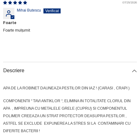
07/25/2026
Mihai Butescu
Foarte
Foarte mulțumit
Descriere
APA DE LA ROBINET DAUNEAZA PESTILOR DIN IAZ ! (CARASI , CRAPI )
COMPONENTII “ TAVI ANTIKLOR “, ELIMINA IN TOTALITATE CLORUL DIN
APA , IMPREUNA CU METALELE GRELE (CUPRU) SI COMPONENTUL
POLIMER CREEAZA UN STRAT PROTECTOR DEASUPRA PESTILOR ,
ASTFEL SE EXCLUDE EXPUNEREA LA STRES SI LA CONTAMINARI CU
DIFERITE BACTERII !