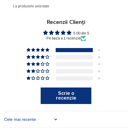
La produsele selectate
Recenzii Clienți
5.00 din 5
Pe baza a 1 recenzie
1
0
0
0
0
Scrie o
recenzie
Sort By