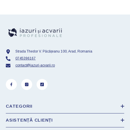
Strada Thedor V. Păcățeanu 100, Arad, Romania
0745396167
contact@iazuri-acvarii.ro
CATEGORII
ASISTENȚĂ CLIENȚI