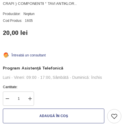
CRAPI ) COMPONENTII “ TAVI ANTIKLOR...
Producător:
Neptun
Cod Produs:
1605
20,00 lei
Întreabă un consultant
Program Asistență Telefonică
Luni - Vineri: 09:00 - 17:00, Sâmbătă - Duminică: închis
Cantitate:
Reduceți
Creșteți
cantitatea
cantitatea
pentru
pentru
Tavi
Tavi
ADAUGĂ ÎN COȘ
Anti
Anti
Clor-
Clor-
250ml
250ml