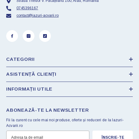
Strada Thedor V. Păcățeanu 100, Arad, Romania
0745396167
contact@iazuri-acvarii.ro
CATEGORII
ASISTENȚĂ CLIENȚI
INFORMAȚII UTILE
ABONEAZĂ-TE LA NEWSLETTER
Fii la curent cu cele mai noi produse, oferte și reduceri de la Iazuri-
Acvarii.ro
ÎNSCRIE-TE