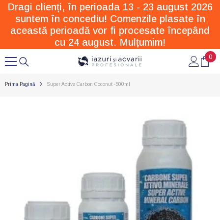
Dragi clienți, în perioada 13 - 23 august 2026
SARI LA CONȚINUT
suntem în concediu! Comenzile plasate în
această perioadă vor fi procesate începând
cu 24 august. Mulțumim!
0
0
arti
Prima Pagină
Super Active Carbon Coconut -500ml