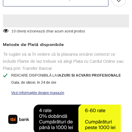
Active
Active
Carbon
Carbon
Coconut
Coconut
-500ml
-500ml
10 clienți vizionează chiar acum acest produs
Metode de Plată disponibile
Te rugăm să ai în vedere că la plasarea oricărei comenzi ce
include Plante de Iaz trebuie să alegi Plata cu Cardul Online sau
Plata prin Transfer Bancar
RIDICARE DISPONIBILĂ LA
IAZURI SI ACVARII PROFESIONALE
Gata, de obicei, în 24 de ore
Vezi informațiile despre magazin