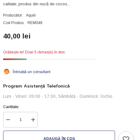
calitate, produs din nucă de cocos...
Producător:
Aquili
Cod Produs:
REM049
40,00 lei
Grăbește-te! Doar 5 rămas(e) în stoc
Întreabă un consultant
Program Asistență Telefonică
Luni - Vineri: 09:00 - 17:00, Sâmbătă - Duminică: închis
Cantitate:
Reduceți
Creșteți
cantitatea
cantitatea
pentru
pentru
Super
Super
ADAUGĂ ÎN COȘ