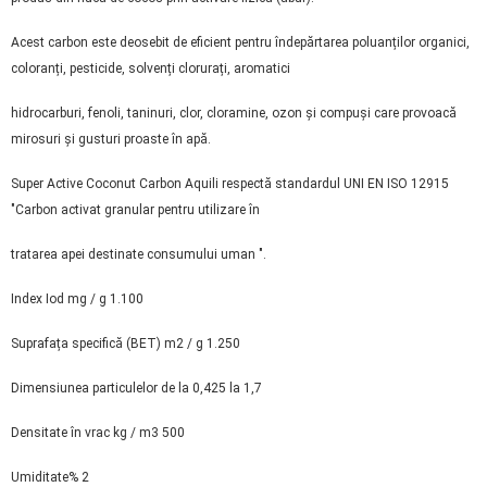
Acest carbon este deosebit de eficient pentru îndepărtarea poluanților organici,
coloranți, pesticide, solvenți clorurați, aromatici
hidrocarburi, fenoli, taninuri, clor, cloramine, ozon și compuși care provoacă
mirosuri și gusturi proaste în apă.
Super Active Coconut Carbon Aquili respectă standardul UNI EN ISO 12915
"Carbon activat granular pentru utilizare în
tratarea apei destinate consumului uman ".
Index Iod mg / g 1.100
Suprafața specifică (BET) m2 / g 1.250
Dimensiunea particulelor de la 0,425 la 1,7
Densitate în vrac kg / m3 500
Umiditate% 2