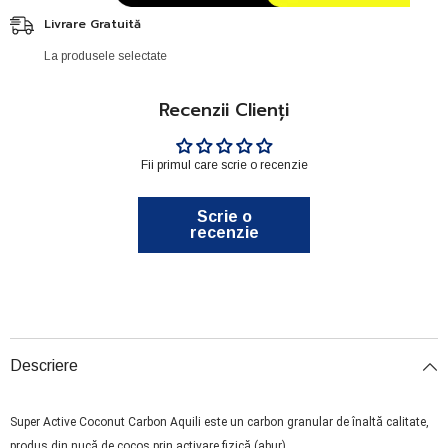
Livrare Gratuită
La produsele selectate
Recenzii Clienți
Fii primul care scrie o recenzie
Scrie o
recenzie
Descriere
Super Active Coconut Carbon Aquili este un carbon granular de înaltă calitate,
produs din nucă de cocos prin activare fizică (abur).