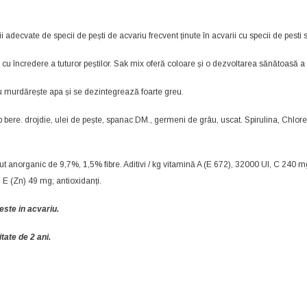
adecvate de specii de pești de acvariu frecvent ținute în acvarii cu specii de pesti so
 cu încredere a tuturor peștilor. Sak mix oferă coloare și o dezvoltarea sănătoasă a p
nu murdărește apa și se dezintegrează foarte greu.
mb bere. drojdie, ulei de pește, spanac DM., germeni de grâu, uscat. Spirulina, Chlor
ut anorganic de 9,7%, 1,5% fibre. Aditivi / kg vitamină A (E 672), 32000 UI, C 240 
E (Zn) 49 mg; antioxidanți.
este in acvariu.
tate de 2 ani.