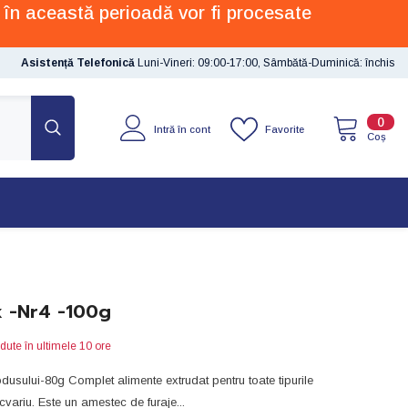
 în această perioadă vor fi procesate
Asistență Telefonică
Luni-Vineri: 09:00-17:00, Sâmbătă-Duminică: închis
0
0
Favorite
Intră în cont
artic
Coș
 -nr4 -100g
dute în ultimele
10
ore
dusului-80g Complet alimente extrudat pentru toate tipurile
cvariu. Este un amestec de furaje...