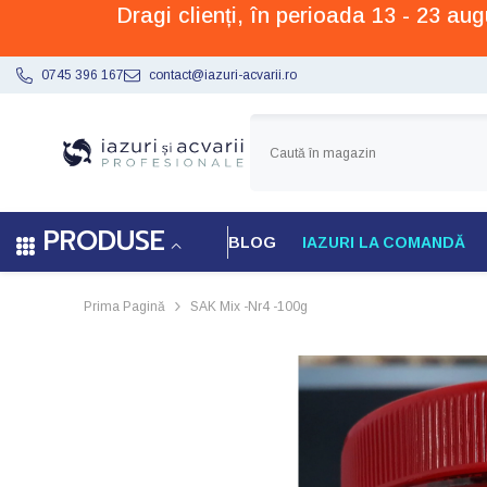
Dragi clienți, în perioada 13 - 23 a
SARI LA CONȚINUT
0745 396 167
contact@iazuri-acvarii.ro
PRODUSE
BLOG
IAZURI LA COMANDĂ
Prima Pagină
SAK Mix -nr4 -100g