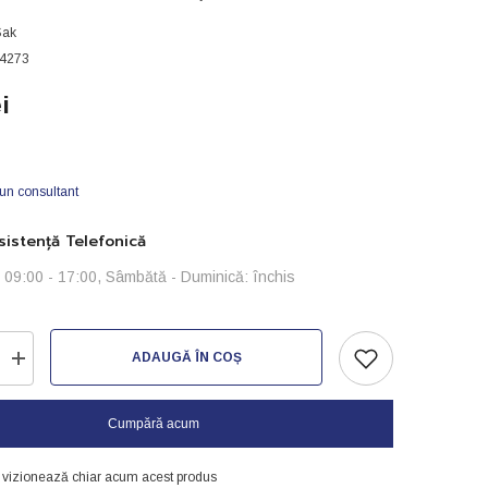
Sak
4273
i
 un consultant
istență Telefonică
i: 09:00 - 17:00, Sâmbătă - Duminică: închis
ADAUGĂ ÎN COȘ
Creșteți
cantitatea
pentru
SAK
Cumpără acum
mix
-
nr4
i vizionează chiar acum acest produs
-100g