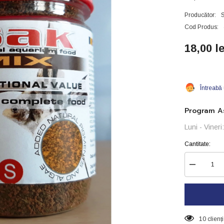
Producător:
Cod Produs:
18,00 le
Întreabă
Program As
Luni - Viner
Cantitate:
Reduceți
cantitatea
pentru
SAK
mix
-
nr4
10 clienț
-100g