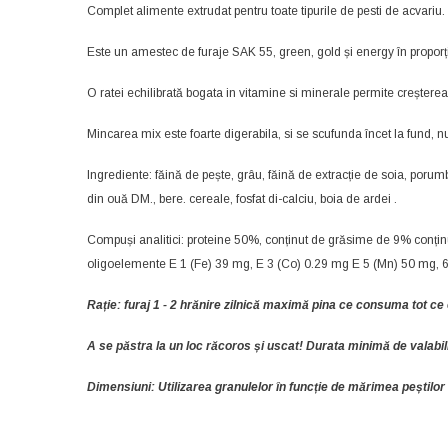
Complet alimente extrudat pentru toate tipurile de pesti de acvariu.
Este un amestec de furaje SAK 55, green, gold și energy în proporții 
O ratei echilibrată bogata in vitamine si minerale permite creșterea
Mincarea mix este foarte digerabila, si se scufunda încet la fund, 
Ingrediente: făină de pește, grâu, făină de extracție de soia, poru
din ouă DM., bere. cereale, fosfat di-calciu, boia de ardei .
Compuși analitici: proteine ​​50%, conținut de grăsime de 9% conțin
oligoelemente E 1 (Fe) 39 mg, E 3 (Co) 0.29 mg E 5 (Mn) 50 mg, 6 
Rație: furaj 1 - 2 hrănire zilnică maximă pina ce consuma tot ce 
A se păstra la un loc răcoros și uscat! Durata minimă de valabili
Dimensiuni: Utilizarea granulelor în funcție de mărimea peștilor