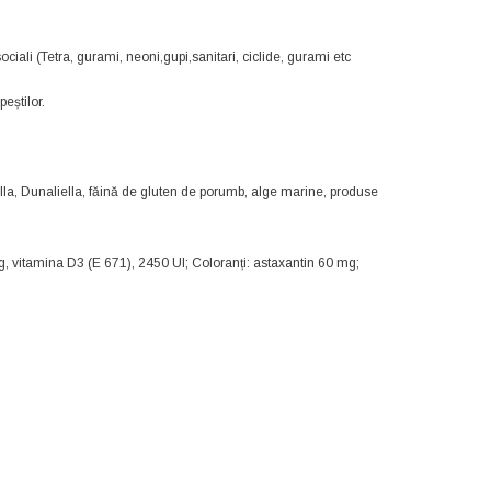
ciali (Tetra, gurami, neoni,gupi,sanitari, ciclide, gurami etc
eștilor.
ella, Dunaliella, făină de gluten de porumb, alge marine, produse
mg, vitamina D3 (E 671), 2450 UI; Coloranți: astaxantin 60 mg;