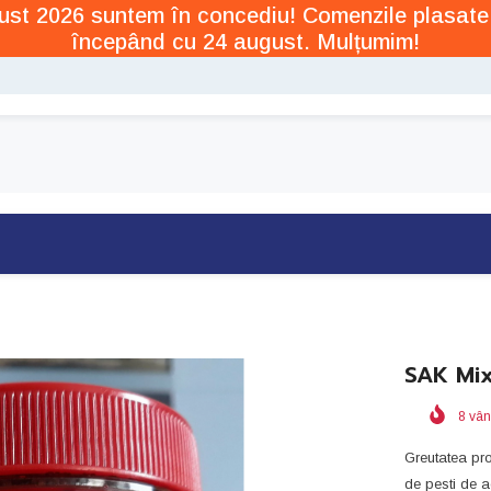
ugust 2026 suntem în concediu! Comenzile plasate
începând cu 24 august. Mulțumim!
SAK Mix
8
vân
Greutatea pro
de pesti de a