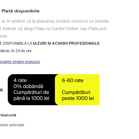
Plată disponibile
ai în vedere că la plasarea oricărei comenzi ce include
z trebuie să alegi Plata cu Cardul Online sau Plata prin
ncar
E DISPONIBILĂ LA
IAZURI SI ACVARII PROFESIONALE
obicei, în 24 de ore
rmațiile despre magazin
 Gratuită
sele selectate