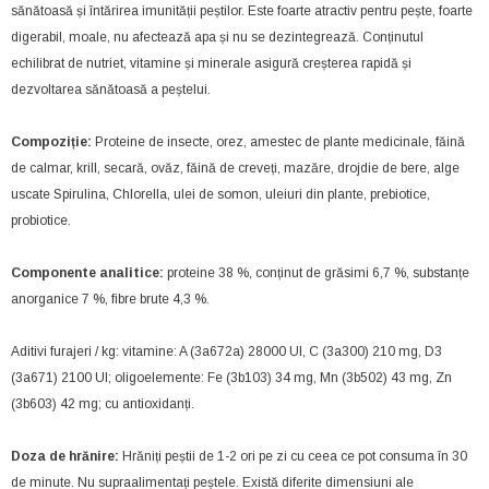
sănătoasă și întărirea imunității peștilor. Este foarte atractiv pentru pește, foarte
digerabil, moale, nu afectează apa și nu se dezintegrează. Conținutul
echilibrat de nutriet, vitamine și minerale asigură creșterea rapidă și
dezvoltarea sănătoasă a peștelui.
Compoziție:
Proteine ​​de insecte, orez, amestec de plante medicinale, făină
de calmar, krill, secară, ovăz, făină de creveți, mazăre, drojdie de bere, alge
uscate Spirulina, Chlorella, ulei de somon, uleiuri din plante, prebiotice,
probiotice.
Componente analitice:
proteine ​​38 %, conținut de grăsimi 6,7 %, substanțe
anorganice 7 %, fibre brute 4,3 %.
Aditivi furajeri / kg: vitamine: A (3a672a) 28000 UI, C (3a300) 210 mg, D3
(3a671) 2100 UI; oligoelemente: Fe (3b103) 34 mg, Mn (3b502) 43 mg, Zn
(3b603) 42 mg; cu antioxidanți.
Doza de hrănire:
Hrăniți peștii de 1-2 ori pe zi cu ceea ce pot consuma în 30
de minute. Nu supraalimentați peștele. Există diferite dimensiuni ale