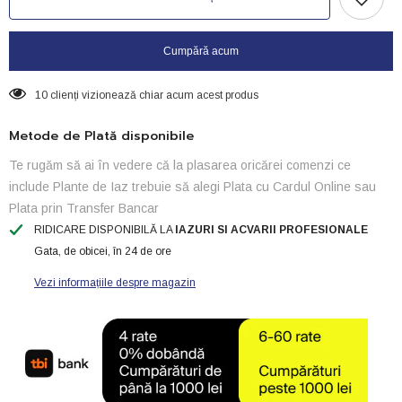
Immun-
Immun-
nr1
nr1
Cumpără acum
10 clienți vizionează chiar acum acest produs
Metode de Plată disponibile
Te rugăm să ai în vedere că la plasarea oricărei comenzi ce
include Plante de Iaz trebuie să alegi Plata cu Cardul Online sau
Plata prin Transfer Bancar
RIDICARE DISPONIBILĂ LA
IAZURI SI ACVARII PROFESIONALE
Gata, de obicei, în 24 de ore
Vezi informațiile despre magazin