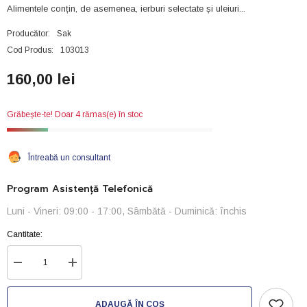
Alimentele conțin, de asemenea, ierburi selectate și uleiuri...
Producător:
Sak
Cod Produs:
103013
160,00 lei
Grăbește-te! Doar 4 rămas(e) în stoc
Întreabă un consultant
Program Asistență Telefonică
Luni - Vineri: 09:00 - 17:00, Sâmbătă - Duminică: închis
Cantitate:
Reduceți
Creșteți
cantitatea
cantitatea
pentru
pentru
SAK
SAK
ADAUGĂ ÎN COȘ