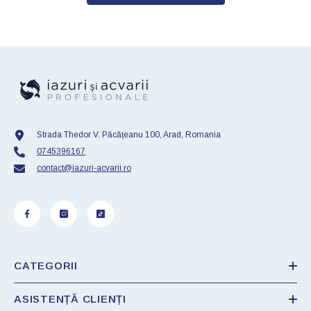
Strada Thedor V. Păcățeanu 100, Arad, Romania
0745396167
contact@iazuri-acvarii.ro
CATEGORII
ASISTENȚĂ CLIENȚI