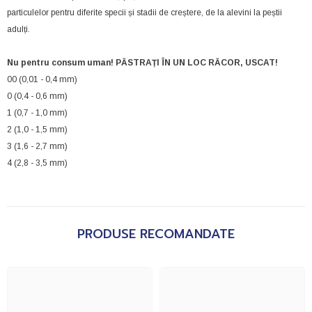
particulelor pentru diferite specii și stadii de creștere, de la alevini la peștii
adulți.
Nu pentru consum uman! PĂSTRAȚI ÎN UN LOC RĂCOR, USCAT!
00 (0,01 - 0,4 mm)
0 (0,4 - 0,6 mm)
1 (0,7 - 1,0 mm)
2 (1,0 - 1,5 mm)
3 (1,6 - 2,7 mm)
4 (2,8 - 3,5 mm)
PRODUSE RECOMANDATE