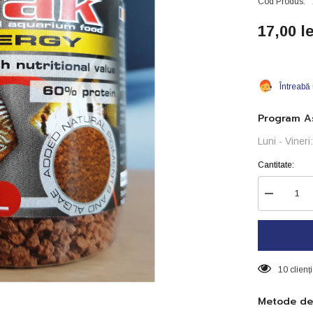
Cod Produs:
17,00 le
Întreabă
Program As
Luni - Viner
Cantitate:
Reduceți
cantitatea
pentru
SAK
energy
-
nr2
10 clienț
-100g
Metode de 