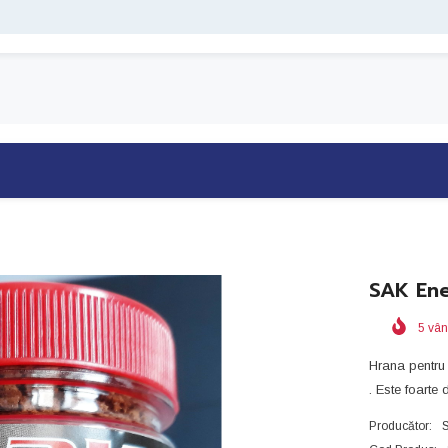
SAK Ene
5
vân
Hrana pentru p
. Este foarte d
Producător: