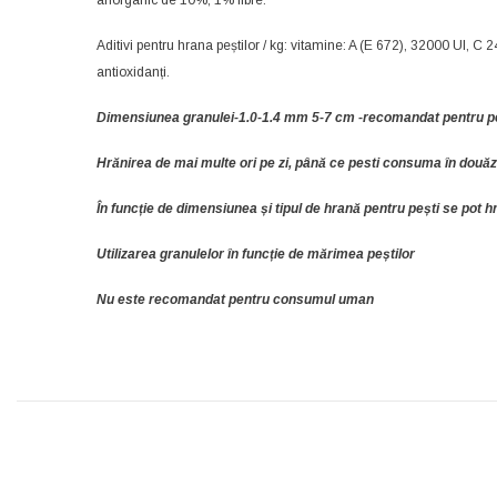
Aditivi pentru hrana peștilor / kg: vitamine: A (E 672), 32000 UI,
antioxidanți.
Dimensiunea granulei-1.0-1.4 mm 5-7 cm -recomandat pentru pe
Hrănirea de mai multe ori pe zi, până ce pesti consuma în douăz
În funcție de dimensiunea și tipul de hrană pentru pești se pot hră
Utilizarea granulelor în funcție de mărimea peștilor
Nu este recomandat pentru consumul uman