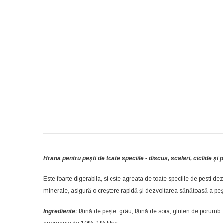
Hrana pentru pești de toate speciile - discus, scalari, ciclide și p
Este foarte digerabila, si este agreata de toate speciile de pesti de
minerale, asigură o creștere rapidă și dezvoltarea sănătoasă a peșt
Ingrediente:
făină de pește, grâu, făină de soia, gluten de porumb,
anorganic de 10%, 1% fibre.