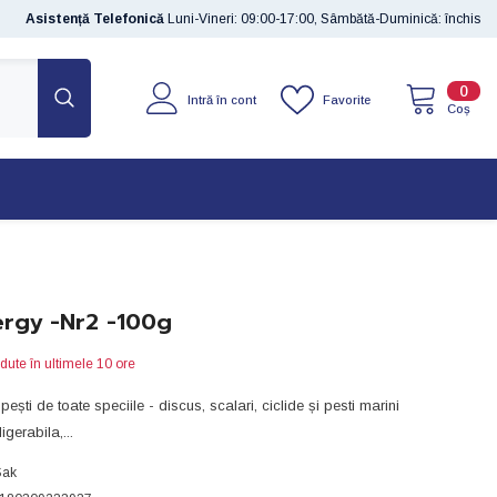
Asistență Telefonică
Luni-Vineri: 09:00-17:00, Sâmbătă-Duminică: închis
0
0
Favorite
Intră în cont
artic
Coș
rgy -nr2 -100g
dute în ultimele
10
ore
ești de toate speciile - discus, scalari, ciclide și pesti marini
igerabila,...
Sak