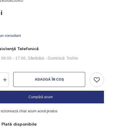
180309233937
i
 un consultant
istență Telefonică
i: 09:00 - 17:00, Sâmbătă - Duminică: închis
ADAUGĂ ÎN COȘ
Creșteți
cantitatea
pentru
SAK
Cumpără acum
energy
-
nr2
i vizionează chiar acum acest produs
-100g
Plată disponibile