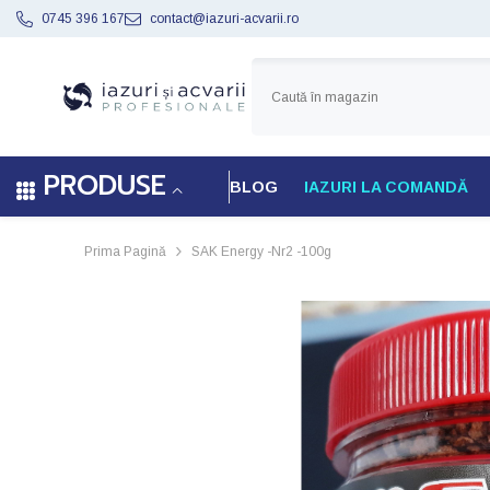
SARI LA CONȚINUT
0745 396 167
contact@iazuri-acvarii.ro
PRODUSE
BLOG
IAZURI LA COMANDĂ
Prima Pagină
SAK Energy -nr2 -100g