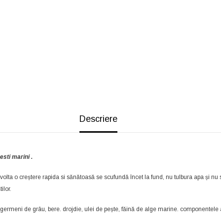
Descriere
esti marini .
zvolta o creștere rapida si sănătoasă se scufundă încet la fund, nu tulbura apa și nu s
ilor.
 germeni de grâu, bere. drojdie, ulei de pește, făină de alge marine. componentele