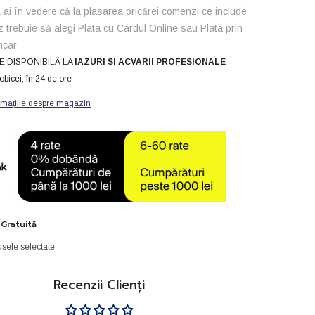
ai în vedere că la plasarea oricărei comenzi ce include
z trebuie să alegi Plata cu Cardul Online sau Plata prin
ncar
E DISPONIBILĂ LA
IAZURI SI ACVARII PROFESIONALE
obicei, în 24 de ore
rmațiile despre magazin
 Gratuită
sele selectate
Recenzii Clienți