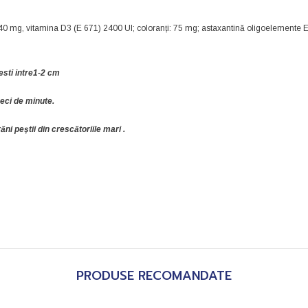
 C 240 mg, vitamina D3 (E 671) 2400 UI; coloranți: 75 mg; astaxantină oligoelemente
sti intre1-2 cm
eci de minute.
ni peștii din crescătoriile mari .
PRODUSE RECOMANDATE