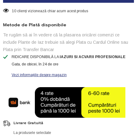
electrovalvă
electrovalvă
10 clienți vizionează chiar acum acest produs
Metode de Plată disponibile
Te rugăm să ai în vedere că la plasarea oricărei comenzi ce
include Plante de Iaz trebuie să alegi Plata cu Cardul Online sau
Plata prin Transfer Bancar
RIDICARE DISPONIBILĂ LA
IAZURI SI ACVARII PROFESIONALE
Gata, de obicei, în 24 de ore
Vezi informațiile despre magazin
Livrare Gratuită
La produsele selectate