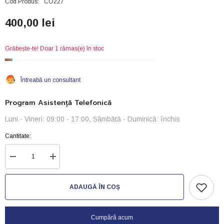
Cod Produs:
CO227
400,00 lei
Grăbește-te! Doar 1 rămas(e) în stoc
Întreabă un consultant
Program Asistență Telefonică
Luni - Vineri: 09:00 - 17:00, Sâmbătă - Duminică: închis
Cantitate:
Reduceți
Creșteți
cantitatea
cantitatea
pentru
pentru
Reductor
Reductor
ADAUGĂ ÎN COȘ
profesional
profesional
cu
cu
2
2
manometre
manometre
Cumpără acum
+
+