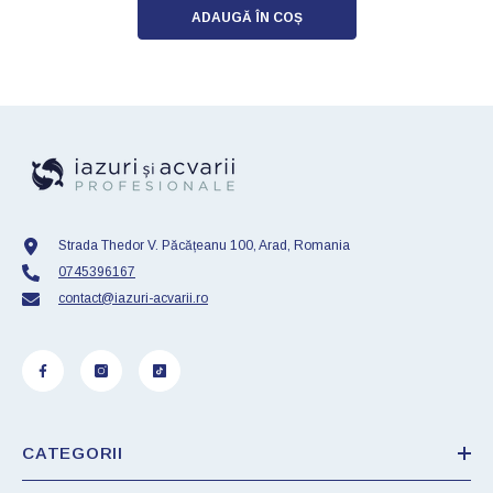
ADAUGĂ ÎN COȘ
Strada Thedor V. Păcățeanu 100, Arad, Romania
0745396167
contact@iazuri-acvarii.ro
CATEGORII