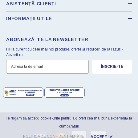
ASISTENȚĂ CLIENȚI
INFORMAȚII UTILE
ABONEAZĂ-TE LA NEWSLETTER
Fii la curent cu cele mai noi produse, oferte și reduceri de la Iazuri-
Acvarii.ro
ÎNSCRIE-TE
Te rugăm să accepți cookie-urile pentru a-ți oferi cea mai bună experiență la
© 2025 Iazuri-Acvarii.ro . Proiect realizat de
Transilvania Marketing
cumpărături
Metode
POLITICA DE CONFIDENTIALITATE
ACCEPT
✔