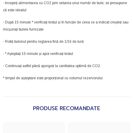
- începeți alimentarea cu CO2 prin setarea unui număr de bule, se presupune
că este idealul
- După 15 minute * verificați testul și în funcție de ceea ce a indicat creșteți sau
micșorați bulele furnizate
- Rotiți butonul pentru reglarea fină de 1/16 de tură
- * Așteptați 15 minute și apoi verificați testul
- Continuați astfel până ajungeți la cantitatea optimă de CO2.
* timpul de așteptare este proporțional cu volumul rezervorului
PRODUSE RECOMANDATE