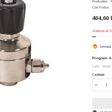
Producător:
A
Cod Produs:
404,60 
Grăbește-te! D
Întreabă
Program As
Luni - Viner
Cantitate:
Reduceți
cantitatea
pentru
Reductor
de
presiune
cu