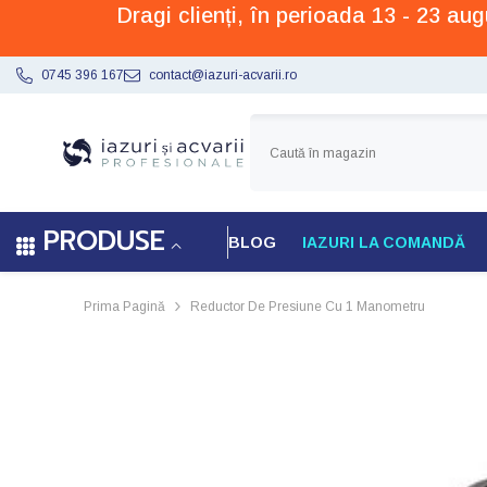
Dragi clienți, în perioada 13 - 23 a
SARI LA CONȚINUT
0745 396 167
contact@iazuri-acvarii.ro
PRODUSE
BLOG
IAZURI LA COMANDĂ
Prima Pagină
Reductor De Presiune Cu 1 Manometru