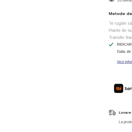
10 clienț
1
manometr
Metode de 
Te rugăm să 
Plante de Ia
Transfer Ba
RIDICAR
Gata, de 
Vezi info
Livrare
La produ