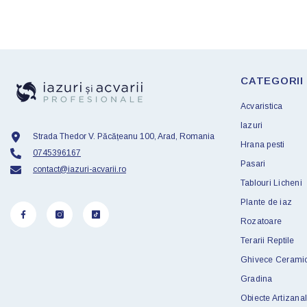
CATEGORII
Acvaristica
Iazuri
Strada Thedor V. Păcățeanu 100, Arad, Romania
Hrana pesti
0745396167
Pasari
contact@iazuri-acvarii.ro
Tablouri Licheni
Plante de iaz
Rozatoare
Terarii Reptile
Ghivece Cerami
Gradina
Obiecte Artizanal