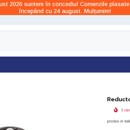
ugust 2026 suntem în concediu! Comenzile plasate
începând cu 24 august. Mulțumim!
Reducto
5
vân
produs in ital