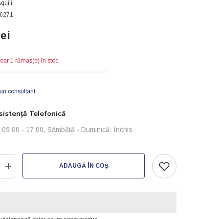
quili
6271
lei
oar 1 rămas(e) în stoc
 un consultant
istență Telefonică
i: 09:00 - 17:00, Sâmbătă - Duminică: închis
ADAUGĂ ÎN COȘ
Creșteți
cantitatea
pentru
Reductor
de
presiune
cu