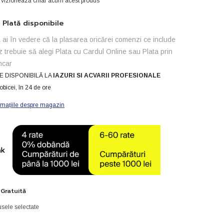
i vizionează chiar acum acest produs
1
u
manometru
Plată disponibile
ai în vedere că la plasarea oricărei comenzi ce include
z trebuie să alegi Plata cu Cardul Online sau Plata prin
ncar
E DISPONIBILĂ LA
IAZURI SI ACVARII PROFESIONALE
obicei, în 24 de ore
rmațiile despre magazin
 Gratuită
sele selectate