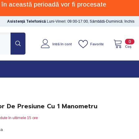
 în această perioadă vor fi procesate
Asistență Telefonică
Luni-Vineri: 09:00-17:00, Sâmbătă-Duminică: închis
0
0
Favorite
Intră în cont
artic
Coș
r De Presiune Cu 1 Manometru
dute în ultimele
15
ore
ia