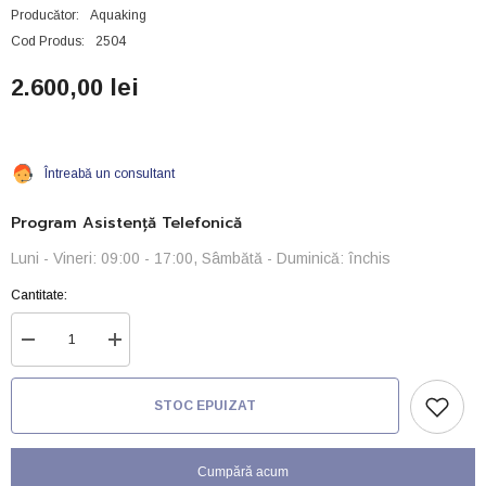
Producător:
Aquaking
Cod Produs:
2504
2.600,00 lei
Întreabă un consultant
Program Asistență Telefonică
Luni - Vineri: 09:00 - 17:00, Sâmbătă - Duminică: închis
Cantitate:
Reduceți
Creșteți
cantitatea
cantitatea
pentru
pentru
RACITOR
RACITOR
STOC EPUIZAT
ACVARIU-
ACVARIU-
hx-
hx-
8200
8200
Cumpără acum