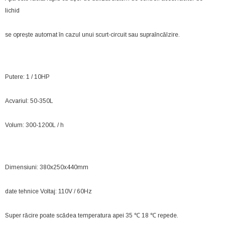
lichid
se oprește automat în cazul unui scurt-circuit sau supraîncălzire.
Putere: 1 / 10HP
Acvariul: 50-350L
Volum: 300-1200L / h
Dimensiuni: 380x250x440mm
date tehnice Voltaj: 110V / 60Hz
Super răcire poate scădea temperatura apei 35 ℃ 18 ℃ repede.