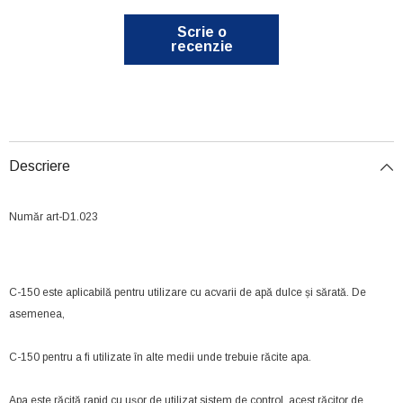
Scrie o
recenzie
Descriere
Număr art-D1.023
C-150 este aplicabilă pentru utilizare cu acvarii de apă dulce și sărată. De
asemenea,
C-150 pentru a fi utilizate în alte medii unde trebuie răcite apa.
Apa este răcită rapid cu ușor de utilizat sistem de control. acest răcitor de