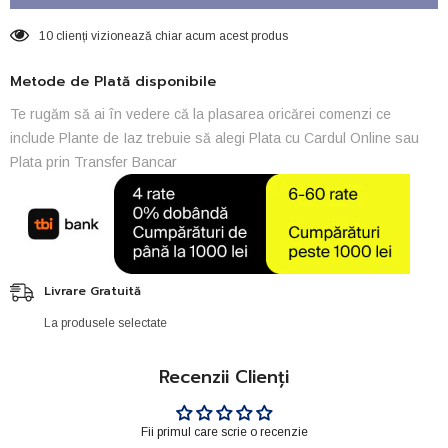
10 clienți vizionează chiar acum acest produs
Metode de Plată disponibile
Te rugăm să ai în vedere că la plasarea oricărei comenzi ce
include Plante de Iaz trebuie să alegi Plata cu Cardul Online sau
Plata prin Transfer Bancar
Livrare Gratuită
La produsele selectate
Recenzii Clienți
Fii primul care scrie o recenzie