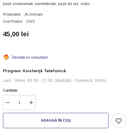
pești ornamentali, nevertebrate, pești de iaz, crabi,...
Producător:
JK Animals
Cod Produs:
C023
45,00 lei
Întreabă un consultant
Program Asistență Telefonică
Luni - Vineri: 09:00 - 17:00, Sâmbătă - Duminică: închis
Cantitate:
Reduceți
Creșteți
cantitatea
cantitatea
pentru
pentru
Pungi
Pungi
ADAUGĂ ÎN COȘ
de
de
transport-
transport-
25x50cm
25x50cm