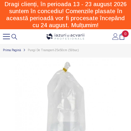
Dragi clienți, în perioada 13 - 23 august 2026
SARI LA CONȚINUT
suntem în concediu! Comenzile plasate în
această perioadă vor fi procesate începând
cu 24 august. Mulțumim!
0
0
arti
Prima Pagină
Pungi De Transport-25x50cm (50buc)