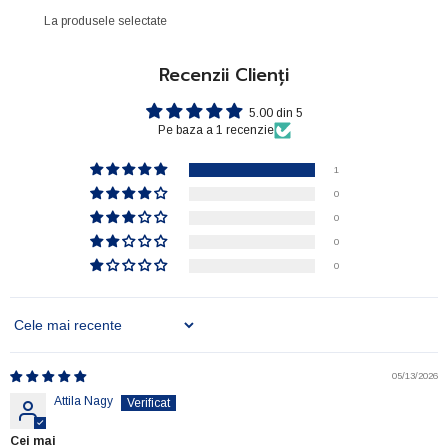
La produsele selectate
Recenzii Clienți
5.00 din 5
Pe baza a 1 recenzie
1
0
0
0
0
Sort By
05/13/2026
Attila Nagy
Cei mai