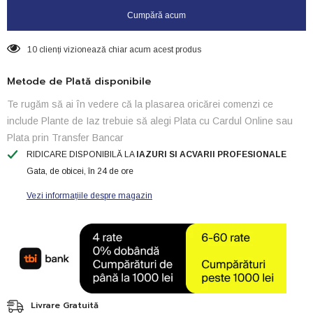
(50buc)
(50buc)
Cumpără acum
10 clienți vizionează chiar acum acest produs
Metode de Plată disponibile
Te rugăm să ai în vedere că la plasarea oricărei comenzi ce
include Plante de Iaz trebuie să alegi Plata cu Cardul Online sau
Plata prin Transfer Bancar
RIDICARE DISPONIBILĂ LA
IAZURI SI ACVARII PROFESIONALE
Gata, de obicei, în 24 de ore
Vezi informațiile despre magazin
Livrare Gratuită