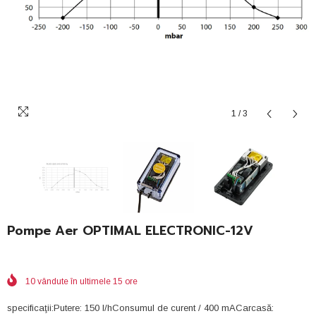
1
/
3
Pompe Aer OPTIMAL ELECTRONIC-12V
10
vândute în ultimele
15
ore
specificaţii:Putere: 150 l/hConsumul de curent / 400 mACarcasă: