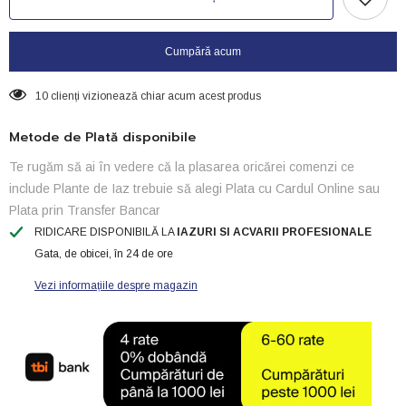
aer
aer
OPTIMAL
OPTIMAL
ELECTRONIC-
ELECTRONIC-
12V
12V
Cumpără acum
10 clienți vizionează chiar acum acest produs
Metode de Plată disponibile
Te rugăm să ai în vedere că la plasarea oricărei comenzi ce
include Plante de Iaz trebuie să alegi Plata cu Cardul Online sau
Plata prin Transfer Bancar
RIDICARE DISPONIBILĂ LA
IAZURI SI ACVARII PROFESIONALE
Gata, de obicei, în 24 de ore
Vezi informațiile despre magazin