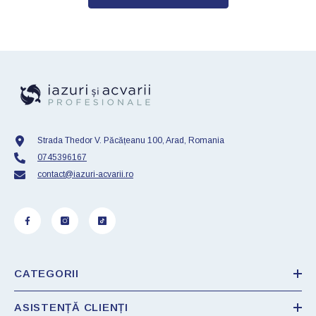
Strada Thedor V. Păcățeanu 100, Arad, Romania
0745396167
contact@iazuri-acvarii.ro
CATEGORII
ASISTENȚĂ CLIENȚI