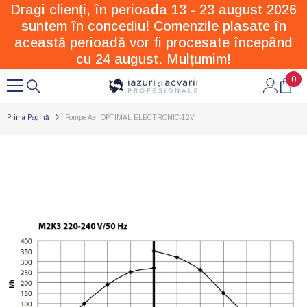
Dragi clienți, în perioada 13 - 23 august 2026
SARI LA CONȚINUT
suntem în concediu! Comenzile plasate în
această perioadă vor fi procesate începând
cu 24 august. Mulțumim!
0
0
arti
Prima Pagină
Pompe Aer OPTIMAL ELECTRONIC-12V