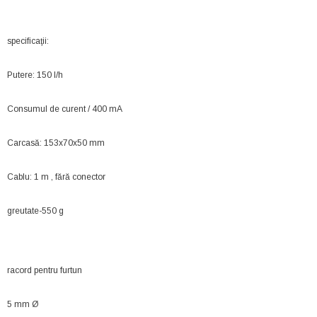
specificaţii:
Putere: 150 l/h
Consumul de curent / 400 mA
Carcasă: 153x70x50 mm
Cablu: 1 m , fără conector
greutate-550 g
racord pentru furtun
5 mm Ø