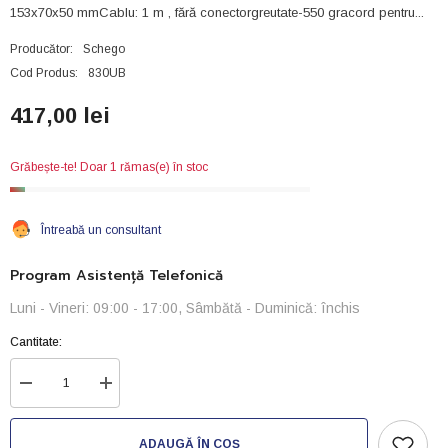
153x70x50 mmCablu: 1 m , fără conectorgreutate-550 gracord pentru...
Producător:
Schego
Cod Produs:
830UB
417,00 lei
Grăbește-te! Doar 1 rămas(e) în stoc
Întreabă un consultant
Program Asistență Telefonică
Luni - Vineri: 09:00 - 17:00, Sâmbătă - Duminică: închis
Cantitate:
Reduceți
Creșteți
cantitatea
cantitatea
pentru
pentru
Pompe
Pompe
ADAUGĂ ÎN COȘ