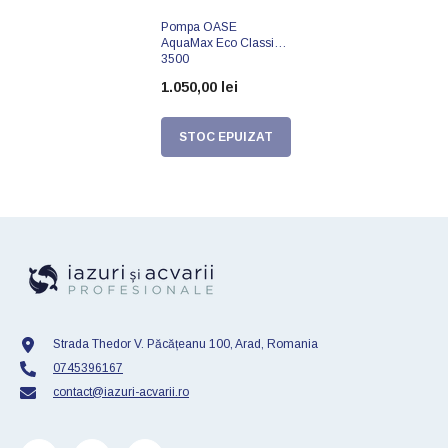
Pompa OASE
AquaMax Eco Classic
3500
1.050,00 lei
STOC EPUIZAT
Strada Thedor V. Păcățeanu 100, Arad, Romania
0745396167
contact@iazuri-acvarii.ro