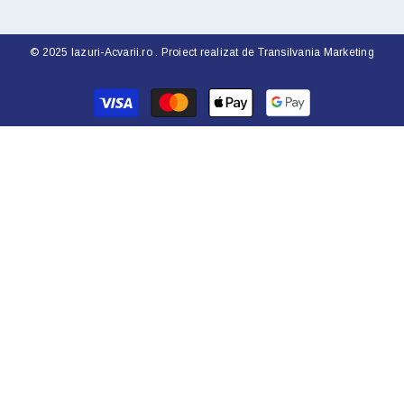
© 2025 Iazuri-Acvarii.ro . Proiect realizat de
Transilvania Marketing
Metode
de
plata