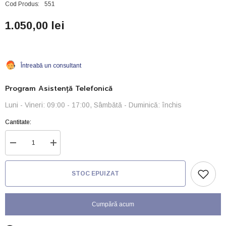
Cod Produs:
551
1.050,00 lei
Întreabă un consultant
Program Asistență Telefonică
Luni - Vineri: 09:00 - 17:00, Sâmbătă - Duminică: închis
Cantitate:
Reduceți
Creșteți
cantitatea
cantitatea
pentru
pentru
Pompa
Pompa
STOC EPUIZAT
OASE
OASE
AquaMax
AquaMax
Eco
Eco
Classic
Classic
Cumpără acum
3500
3500