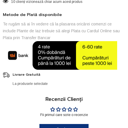
10 clienți vizionează chiar acum acest produs
Metode de Plată disponibile
Te rugăm să ai în vedere că la plasarea oricărei comenzi ce
include Plante de Iaz trebuie să alegi Plata cu Cardul Online sau
Plata prin Transfer Bancar
Livrare Gratuită
La produsele selectate
Recenzii Clienți
Fii primul care scrie o recenzie