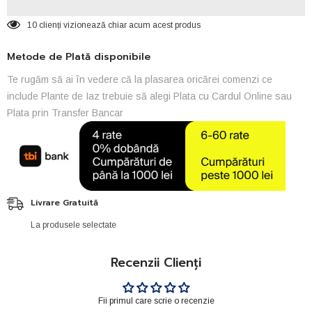
10 clienți vizionează chiar acum acest produs
Metode de Plată disponibile
Te rugăm să ai în vedere că la plasarea oricărei comenzi ce
include Plante de Iaz trebuie să alegi Plata cu Cardul Online sau
Plata prin Transfer Bancar
Livrare Gratuită
La produsele selectate
Recenzii Clienți
Fii primul care scrie o recenzie