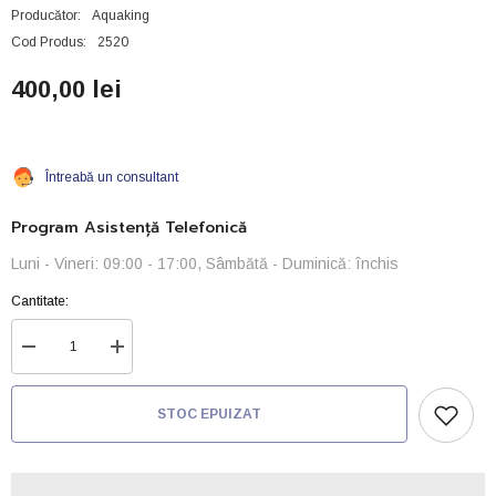
Producător:
Aquaking
Cod Produs:
2520
400,00 lei
Întreabă un consultant
Program Asistență Telefonică
Luni - Vineri: 09:00 - 17:00, Sâmbătă - Duminică: închis
Cantitate:
Reduceți
Creșteți
cantitatea
cantitatea
pentru
pentru
Piscină
Piscină
STOC EPUIZAT
de
de
apă
apă
-100L
-100L