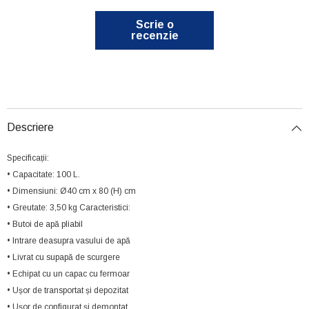
Scrie o
recenzie
Descriere
Specificații:
• Capacitate: 100 L.
• Dimensiuni: Ø40 cm x 80 (H) cm
• Greutate: 3,50 kg Caracteristici:
• Butoi de apă pliabil
• Intrare deasupra vasului de apă
• Livrat cu supapă de scurgere
• Echipat cu un capac cu fermoar
• Ușor de transportat și depozitat
• Ușor de configurat și demontat