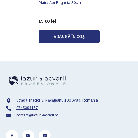
Piatra Aer Bagheta-30cm
15,00 lei
ADAUGĂ ÎN COȘ
Strada Thedor V. Păcățeanu 100, Arad, Romania
0745396167
contact@iazuri-acvarii.ro