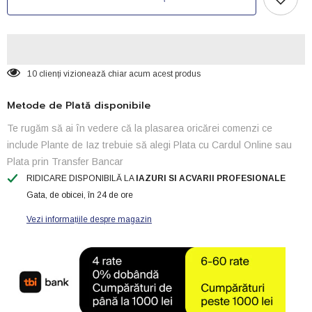
aer
aer
bagheta-
bagheta-
30cm
30cm
10 clienți vizionează chiar acum acest produs
Metode de Plată disponibile
Te rugăm să ai în vedere că la plasarea oricărei comenzi ce
include Plante de Iaz trebuie să alegi Plata cu Cardul Online sau
Plata prin Transfer Bancar
RIDICARE DISPONIBILĂ LA
IAZURI SI ACVARII PROFESIONALE
Gata, de obicei, în 24 de ore
Vezi informațiile despre magazin