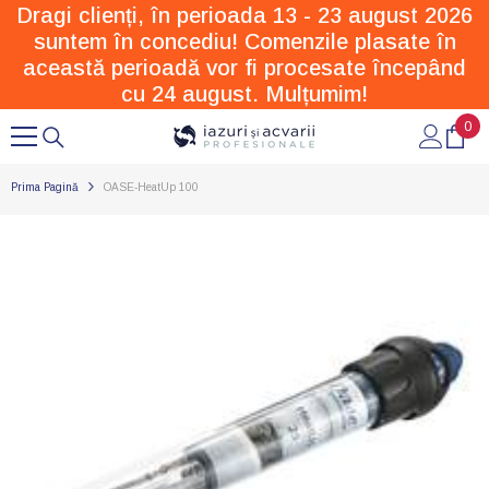
Dragi clienți, în perioada 13 - 23 august 2026
SARI LA CONȚINUT
suntem în concediu! Comenzile plasate în
această perioadă vor fi procesate începând
cu 24 august. Mulțumim!
0
0
arti
Prima Pagină
OASE-HeatUp 100