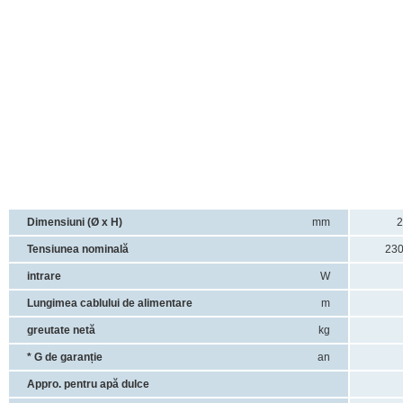
Dimensiuni (Ø x H)
mm
2
Tensiunea nominală
230
intrare
W
Lungimea cablului de alimentare
m
greutate netă
kg
* G de garanție
an
Appro.
pentru apă dulce