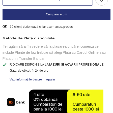
HeatUp
HeatUp
100
100
Cumpără acum
10 clienți vizionează chiar acum acest produs
Metode de Plată disponibile
Te rugăm să ai în vedere că la plasarea oricărei comenzi ce
include Plante de Iaz trebuie să alegi Plata cu Cardul Online sau
Plata prin Transfer Bancar
RIDICARE DISPONIBILĂ LA
IAZURI SI ACVARII PROFESIONALE
Gata, de obicei, în 24 de ore
Vezi informațiile despre magazin