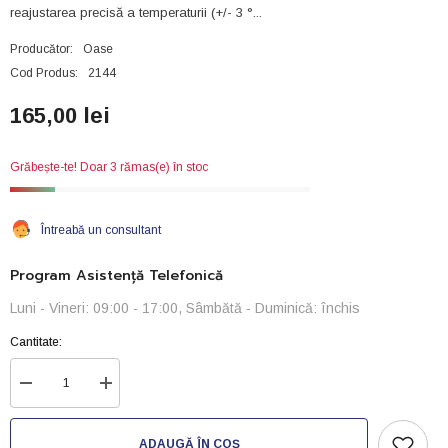
reajustarea precisă a temperaturii (+/- 3 °...
Producător:
Oase
Cod Produs:
2144
165,00 lei
Grăbește-te! Doar 3 rămas(e) în stoc
Întreabă un consultant
Program Asistență Telefonică
Luni - Vineri: 09:00 - 17:00, Sâmbătă - Duminică: închis
Cantitate:
Reduceți
Creșteți
cantitatea
cantitatea
pentru
pentru
OASE-
OASE-
ADAUGĂ ÎN COȘ