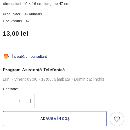
dimensiuni: 19 × 16 cm, lungime 47 cm...
Producător:
JK Animals
Cod Produs:
428
13,00 lei
Întreabă un consultant
Program Asistență Telefonică
Luni - Vineri: 09:00 - 17:00, Sâmbătă - Duminică: închis
Cantitate:
Reduceți
Creșteți
cantitatea
cantitatea
pentru
pentru
Minciog-
Minciog-
ADAUGĂ ÎN COȘ
C5
C5