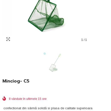
1
/
1
Minciog- C5
8
vândute în ultimele
15
ore
confectionat din sârmă solidă si plasa de calitate superioara