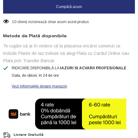
Cumpără acum
10 clienți vizionează chiar acum acest produs
Metode de Plată disponibile
Te rugăm să ai în vedere că la plasarea oricărei comenzi ce
include Plante de Iaz trebuie să alegi Plata cu Cardul Online sau
Plata prin Transfer Bancar
RIDICARE DISPONIBILĂ LA
IAZURI SI ACVARII PROFESIONALE
Gata, de obicei, în 24 de ore
Vezi informațiile despre magazin
Livrare Gratuită