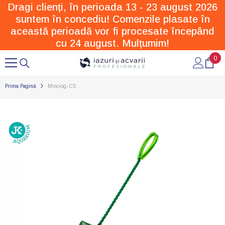
Dragi clienți, în perioada 13 - 23 august 2026
SARI LA CONȚINUT
suntem în concediu! Comenzile plasate în
această perioadă vor fi procesate începând
cu 24 august. Mulțumim!
0
0
arti
Prima Pagină
Minciog- C5