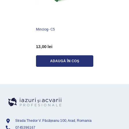
Minciog- C5
13,00 lei
ADAUGĂ ÎN COȘ
Strada Thedor V. Păcățeanu 100, Arad, Romania
0745396167