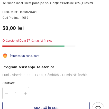
scufundă încet, încet până pe sol.Conține:Proteine 42%,Grăsimi...
Producător:
Iazuri Acvarii
Cod Produs:
4089
50,00 lei
Grăbește-te! Doar 17 rămas(e) în stoc
Întreabă un consultant
Program Asistență Telefonică
Luni - Vineri: 09:00 - 17:00, Sâmbătă - Duminică: închis
Cantitate:
Reduceți
Creșteți
cantitatea
cantitatea
pentru
pentru
Mâncare
Mâncare
ADAUGĂ ÎN COȘ