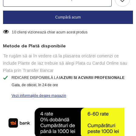
Sturioni-
Sturioni-
2kg(4,5mm)
2kg(4,5mm)
Cumpără acum
10 clienți vizionează chiar acum acest produs
Metode de Plată disponibile
Te rugăm să ai în vedere că la plasarea oricărei comenzi ce
include Plante de Iaz trebuie să alegi Plata cu Cardul Online sau
Plata prin Transfer Bancar
RIDICARE DISPONIBILĂ LA
IAZURI SI ACVARII PROFESIONALE
Gata, de obicei, în 24 de ore
Vezi informațiile despre magazin