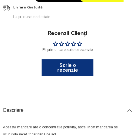
Livrare Gratuită
La produsele selectate
Recenzii Clienți
Fii primul care scrie o recenzie
Scrie o
recenzie
Descriere
Această mâncare are o concentrație potrivită, astfel încat mâncarea se
scufundă încet, încet până pe sol.