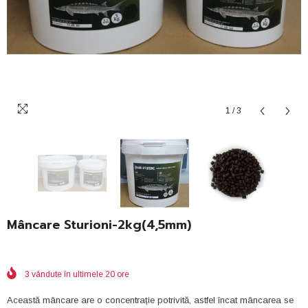
1
/
3
Mâncare Sturioni-2kg(4,5mm)
3
vândute în ultimele
20
ore
Această mâncare are o concentrație potrivită, astfel încat mâncarea se