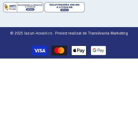
© 2025 Iazuri-Acvarii.ro . Proiect realizat de
Transilvania Marketing
Metode
de
plata