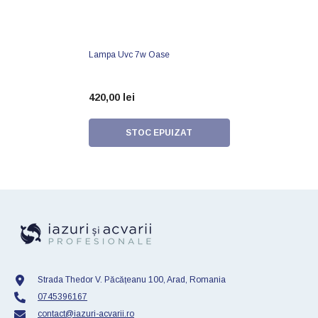
Lampa Uvc 7w Oase
420,00 lei
STOC EPUIZAT
Strada Thedor V. Păcățeanu 100, Arad, Romania
0745396167
contact@iazuri-acvarii.ro