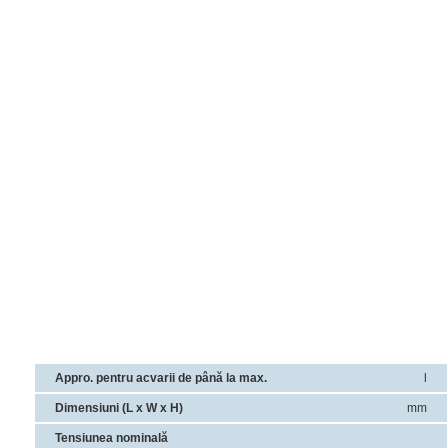
Appro.
pentru acvarii de până la max.
l
Dimensiuni (L x W x H)
mm
Tensiunea nominală