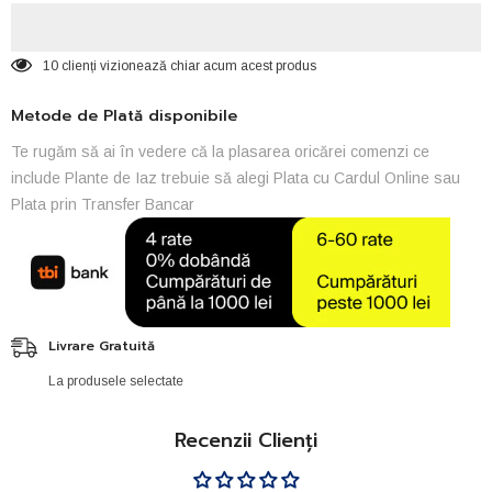
10 clienți vizionează chiar acum acest produs
Metode de Plată disponibile
Te rugăm să ai în vedere că la plasarea oricărei comenzi ce
include Plante de Iaz trebuie să alegi Plata cu Cardul Online sau
Plata prin Transfer Bancar
Livrare Gratuită
La produsele selectate
Recenzii Clienți