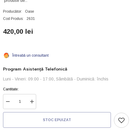
produse de...
Producător:
Oase
Cod Produs:
2631
420,00 lei
Întreabă un consultant
Program Asistență Telefonică
Luni - Vineri: 09:00 - 17:00, Sâmbătă - Duminică: închis
Cantitate:
Reduceți
Creșteți
cantitatea
cantitatea
pentru
pentru
Lampa
Lampa
STOC EPUIZAT
uvc
uvc
7w
7w
oase
oase