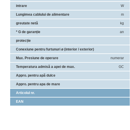
intrare
W
Lungimea cablului de alimentare
m
greutate netă
kg
* G de garanție
an
protecție
Conexiune pentru furtunuri ø (interior / exterior)
Max. Presiune de operare
numerar
Temperatura admisă a apei de max.
GC
Appro.
pentru apă dulce
Appro.
pentru apa de mare
Articolul nr.
EAN