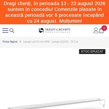
Dragi clienți, în perioada 13 - 23 august 2026
SARI LA CONȚINUT
suntem în concediu! Comenzile plasate în
această perioadă vor fi procesate începând
cu 24 august. Mulțumim!
0
0
arti
Prima Pagină
Lampa Led S-Line 18W - Lampa LED 60 - 70 Cm
STOC EPUIZAT