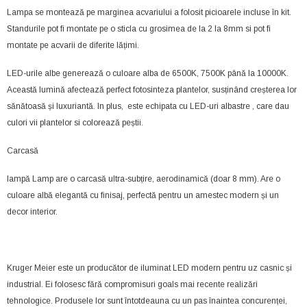
Lampa se montează pe marginea acvariului a folosit picioarele incluse în kit.
Standurile pot fi montate pe o sticla cu grosimea de la 2 la 8mm si pot fi
montate pe acvarii de diferite lățimi.
LED-urile albe generează o culoare alba de 6500K, 7500K până la 10000K.
Această lumină afectează perfect fotosinteza plantelor, susținând creșterea lor
sănătoasă și luxuriantă. In plus, este echipata cu LED-uri albastre , care dau
culori vii plantelor si colorează peștii.
Carcasă
lampă Lamp are o carcasă ultra-subțire, aerodinamică (doar 8 mm). Are o
culoare albă elegantă cu finisaj, perfectă pentru un amestec modern și un
decor interior.
Kruger Meier este un producător de iluminat LED modern pentru uz casnic și
industrial. Ei folosesc fără compromisuri goals mai recente realizări
tehnologice. Produsele lor sunt întotdeauna cu un pas înaintea concurenței,