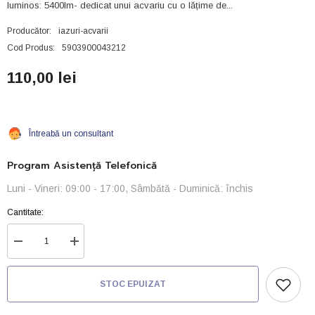
luminos: 5400lm- dedicat unui acvariu cu o lățime de...
Producător:
iazuri-acvarii
Cod Produs:
5903900043212
110,00 lei
Întreabă un consultant
Program Asistență Telefonică
Luni - Vineri: 09:00 - 17:00, Sâmbătă - Duminică: închis
Cantitate:
Reduceți
Creșteți
cantitatea
cantitatea
pentru
pentru
Lampa
Lampa
STOC EPUIZAT
led
led
S-
S-
Line
Line