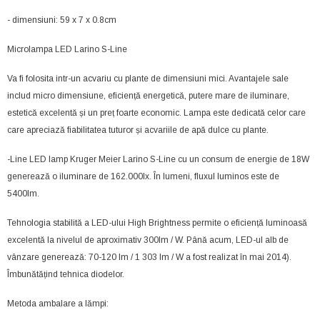
- dimensiuni: 59 x 7 x 0.8cm
Microlampa LED Larino S-Line
Va fi folosita intr-un acvariu cu plante de dimensiuni mici. Avantajele sale
includ micro dimensiune, eficiență energetică, putere mare de iluminare,
estetică excelentă și un preț foarte economic. Lampa este dedicată celor care
care apreciază fiabilitatea tuturor și acvariile de apă dulce cu plante.
-Line LED lamp Kruger Meier Larino S-Line cu un consum de energie de 18W
generează o iluminare de 162.000lx. În lumeni, fluxul luminos este de
5400lm.
Tehnologia stabilită a LED-ului High Brightness permite o eficiență luminoasă
excelentă la nivelul de aproximativ 300lm / W. Până acum, LED-ul alb de
vânzare generează: 70-120 lm / 1 303 lm / W a fost realizat în mai 2014).
Îmbunătățind tehnica diodelor.
Metoda ambalare a lămpi: