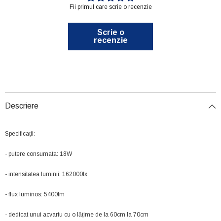
Fii primul care scrie o recenzie
Scrie o
recenzie
Descriere
Specificații:
- putere consumata: 18W
- intensitatea luminii: 162000lx
- flux luminos: 5400lm
- dedicat unui acvariu cu o lățime de la 60cm la 70cm