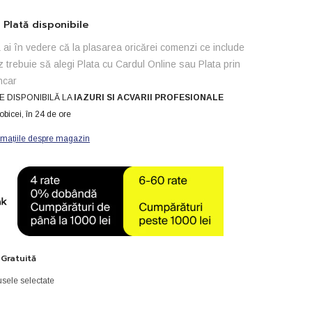
Plată disponibile
ai în vedere că la plasarea oricărei comenzi ce include
z trebuie să alegi Plata cu Cardul Online sau Plata prin
ncar
E DISPONIBILĂ LA
IAZURI SI ACVARII PROFESIONALE
obicei, în 24 de ore
rmațiile despre magazin
 Gratuită
sele selectate