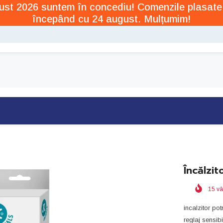
ugust 2026 suntem în concediu! Comenzile plasate
începând cu 24 august. Mulțumim!
Încălzi
15
vâ
incalzitor po
reglaj sensib