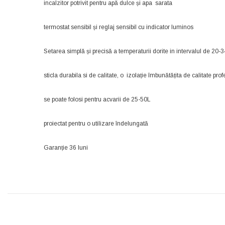
incalzitor potrivit pentru apă dulce și apa sarata
termostat sensibil și reglaj sensibil cu indicator luminos
Setarea simplă și precisă a temperaturii dorite in intervalul de 20-3
sticla durabila si de calitate, o izolație îmbunătățita de calitate pro
se poate folosi pentru acvarii de 25-50L
proiectat pentru o utilizare îndelungată
Garanție 36 luni