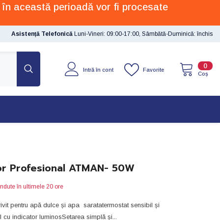
 în această perioadă vor fi procesate
Asistență Telefonică
Luni-Vineri: 09:00-17:00, Sâmbătă-Duminică: închis
0
0
Favorite
Intră în cont
artic
Coș
tor Profesional ATMAN- 50W
ndute în ultimele
20
ore
trivit pentru apă dulce și apa saratatermostat sensibil și
il cu indicator luminosSetarea simplă și...