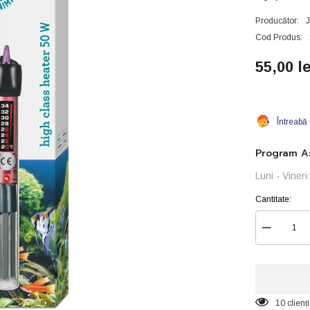
Producător:
Cod Produs:
55,00 le
Întreabă
Program As
Luni - Viner
Cantitate:
Reduceți
cantitatea
pentru
Încălzitor
profesional
ATMAN-
50W
10 clienț