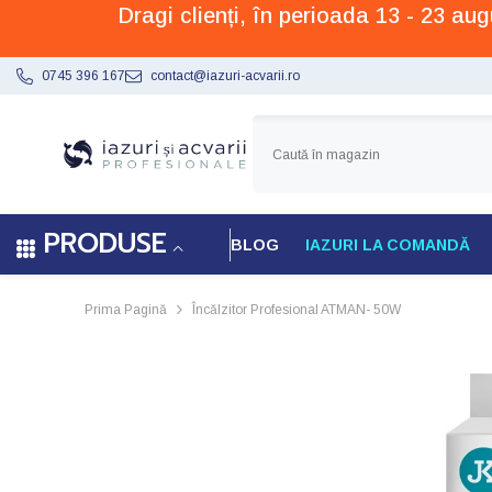
Dragi clienți, în perioada 13 - 23 a
SARI LA CONȚINUT
0745 396 167
contact@iazuri-acvarii.ro
PRODUSE
BLOG
IAZURI LA COMANDĂ
Prima Pagină
Încălzitor Profesional ATMAN- 50W