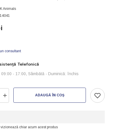
JK Animals
14041
i
 un consultant
istență Telefonică
i: 09:00 - 17:00, Sâmbătă - Duminică: închis
ADAUGĂ ÎN COȘ
Creșteți
cantitatea
pentru
Încălzitor
profesional
ATMAN-
50W
i vizionează chiar acum acest produs