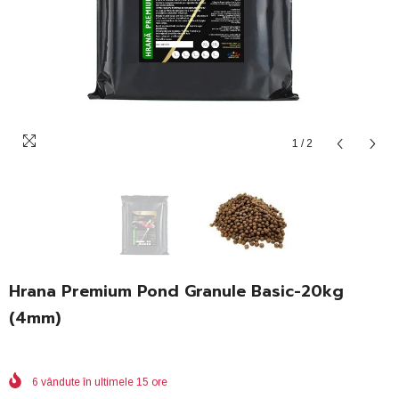
1
/
2
Hrana Premium Pond Granule Basic-20kg
(4mm)
6
vândute în ultimele
15
ore