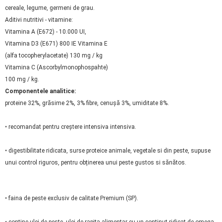
cereale, legume, germeni de grau.
Aditivi nutritivi - vitamine:
Vitamina A (E672) - 10.000 UI,
Vitamina D3 (E671) 800 IE Vitamina E
(alfa tocopherylacetate) 130 mg / kg
Vitamina C (Ascorbylmonophospahte)
100 mg / kg.
Componentele analitice:
proteine 32%, grăsime 2%, 3% fibre, cenușă 3%, umiditate 8%.
• recomandat pentru creștere intensiva intensiva.
• digestibilitate ridicata, surse proteice animale, vegetale si din peste, supuse
unui control riguros, pentru obținerea unui peste gustos si sănătos.
• faina de peste exclusiv de calitate Premium (SP).
• conține ulei de peste ulei de rapița alimentar cu un conținut ridicat de omega-