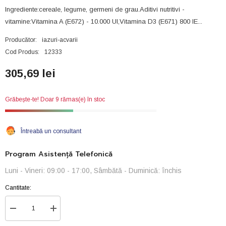
Ingrediente:cereale, legume, germeni de grau.Aditivi nutritivi -
vitamine:Vitamina A (E672) - 10.000 UI,Vitamina D3 (E671) 800 IE...
Producător:
iazuri-acvarii
Cod Produs:
12333
305,69 lei
Grăbește-te! Doar 9 rămas(e) în stoc
Întreabă un consultant
Program Asistență Telefonică
Luni - Vineri: 09:00 - 17:00, Sâmbătă - Duminică: închis
Cantitate:
Reduceți
Creșteți
cantitatea
cantitatea