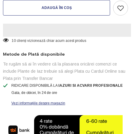
pentru
pentru
Hrana
Hrana
ADAUGĂ ÎN COȘ
Premium
Premium
Pond
Pond
granule
granule
Basic-
Basic-
20kg
20kg
(4mm)
(4mm)
10 clienți vizionează chiar acum acest produs
Metode de Plată disponibile
Te rugăm să ai în vedere că la plasarea oricărei comenzi ce
include Plante de Iaz trebuie să alegi Plata cu Cardul Online sau
Plata prin Transfer Bancar
RIDICARE DISPONIBILĂ LA
IAZURI SI ACVARII PROFESIONALE
Gata, de obicei, în 24 de ore
Vezi informațiile despre magazin