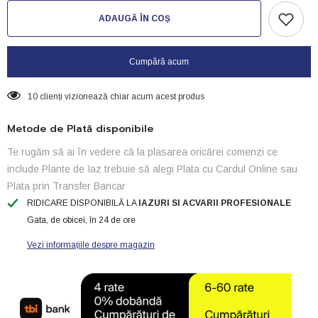
pentru
pentru
Hrana
Hrana
ADAUGĂ ÎN COȘ
Premium
Premium
Pond
Pond
granule
granule
Basic-
Basic-
Cumpără acum
10kg
10kg
(4mm)
(4mm)
10 clienți vizionează chiar acum acest produs
Metode de Plată disponibile
Te rugăm să ai în vedere că la plasarea oricărei comenzi ce
include Plante de Iaz trebuie să alegi Plata cu Cardul Online sau
Plata prin Transfer Bancar
RIDICARE DISPONIBILĂ LA
IAZURI SI ACVARII PROFESIONALE
Gata, de obicei, în 24 de ore
Vezi informațiile despre magazin