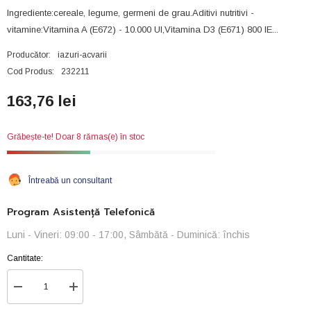
Ingrediente:cereale, legume, germeni de grau.Aditivi nutritivi -
vitamine:Vitamina A (E672) - 10.000 UI,Vitamina D3 (E671) 800 IE...
Producător:
iazuri-acvarii
Cod Produs:
232211
163,76 lei
Grăbește-te! Doar 8 rămas(e) în stoc
Întreabă un consultant
Program Asistență Telefonică
Luni - Vineri: 09:00 - 17:00, Sâmbătă - Duminică: închis
Cantitate:
Reduceți
Creșteți
cantitatea
cantitatea