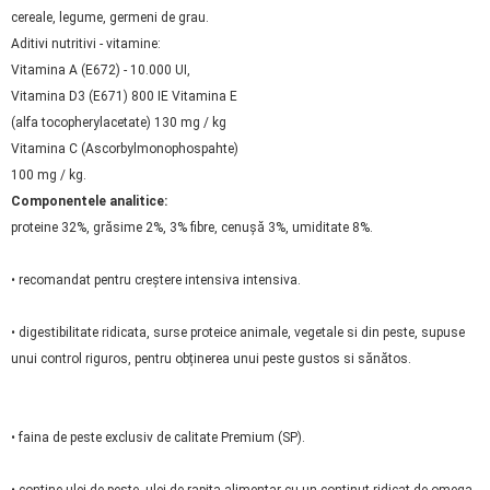
cereale, legume, germeni de grau.
Aditivi nutritivi - vitamine:
Vitamina A (E672) - 10.000 UI,
Vitamina D3 (E671) 800 IE Vitamina E
(alfa tocopherylacetate) 130 mg / kg
Vitamina C (Ascorbylmonophospahte)
100 mg / kg.
Componentele analitice:
proteine 32%, grăsime 2%, 3% fibre, cenușă 3%, umiditate 8%.
• recomandat pentru creștere intensiva intensiva.
• digestibilitate ridicata, surse proteice animale, vegetale si din peste, supuse
unui control riguros, pentru obținerea unui peste gustos si sănătos.
• faina de peste exclusiv de calitate Premium (SP).
• conține ulei de peste ulei de rapița alimentar cu un conținut ridicat de omega-