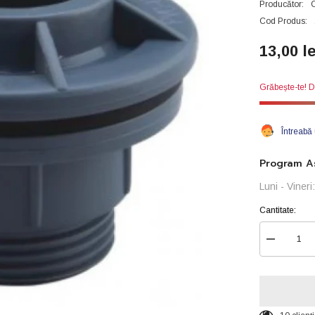
Producător:
Cod Produs:
13,00 le
Grăbește-te! D
Întreabă
Program As
Luni - Viner
Cantitate:
Reduceți
cantitatea
pentru
Flanșă
de
trecere
din