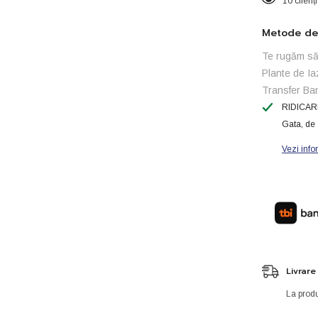
10 clienț
PVC
32
x
Metode de 
1“
Te rugăm să 
Plante de Ia
Transfer Ba
RIDICAR
Gata, de 
Vezi info
Livrare
La produ