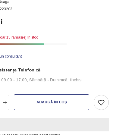
Osaga
223203
i
oar 15 rămas(e) în stoc
 un consultant
istență Telefonică
i: 09:00 - 17:00, Sâmbătă - Duminică: închis
ADAUGĂ ÎN COȘ
Creșteți
cantitatea
pentru
Flanșă
de
trecere
din