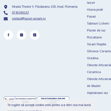
Iazuri
Strada Thedor V. Păcățeanu 100, Arad, Romania
Hrana pesti
0745396167
Pasari
contact@iazuri-acvarii.ro
Tablouri Licheni
Plante de iaz
Rozatoare
Terarii Reptile
Ghivece Cerami
Gradina
Obiecte Artizanal
Ceramica
Obiecte Artizana
de Maslin
Aspiratoare iaz
Te rugăm să accepți cookie-urile pentru a-ți oferi cea mai bună