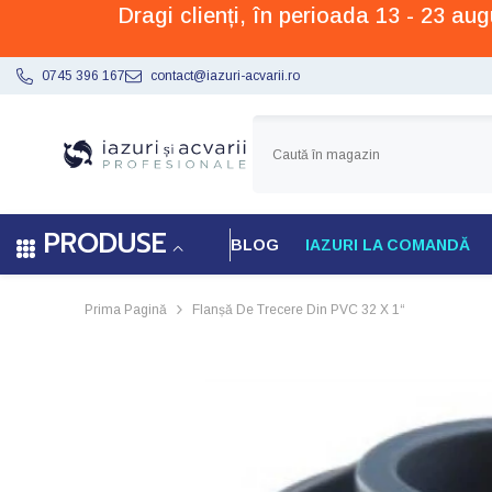
Dragi clienți, în perioada 13 - 23 a
SARI LA CONȚINUT
0745 396 167
contact@iazuri-acvarii.ro
PRODUSE
BLOG
IAZURI LA COMANDĂ
Prima Pagină
Flanșă De Trecere Din PVC 32 X 1“