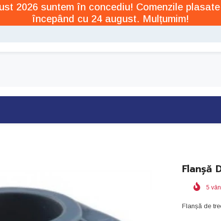
ugust 2026 suntem în concediu! Comenzile plasate
începând cu 24 august. Mulțumim!
Flanșă 
5
vân
Flanșă de tr