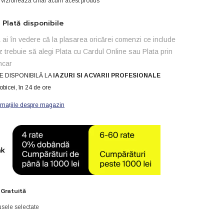
i vizionează chiar acum acest produs
PVC
32
x
Plată disponibile
1“
ai în vedere că la plasarea oricărei comenzi ce include
z trebuie să alegi Plata cu Cardul Online sau Plata prin
ncar
E DISPONIBILĂ LA
IAZURI SI ACVARII PROFESIONALE
obicei, în 24 de ore
rmațiile despre magazin
 Gratuită
sele selectate