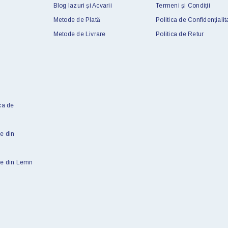
Blog Iazuri și Acvarii
Termeni și Condiții
Metode de Plată
Politica de Confidențialit
Metode de Livrare
Politica de Retur
ca de
e din
le din Lemn