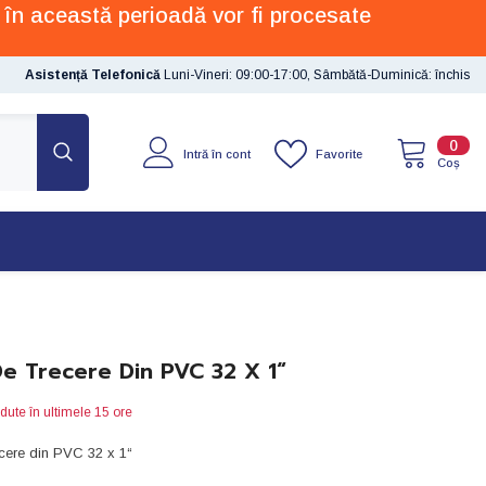
 în această perioadă vor fi procesate
Asistență Telefonică
Luni-Vineri: 09:00-17:00, Sâmbătă-Duminică: închis
0
0
Favorite
Intră în cont
artic
Coș
De Trecere Din PVC 32 X 1“
dute în ultimele
15
ore
ecere din PVC 32 x 1“