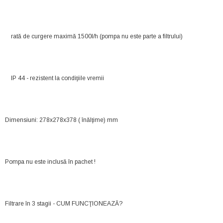
rată de curgere maximă 1500l/h (pompa nu este parte a filtrului)
IP 44 - rezistent la condiţiile vremii
Dimensiuni: 278x278x378 ( înălţime) mm
Pompa nu este inclusă în pachet !
Filtrare în 3 stagii - CUM FUNCŢIONEAZĂ?