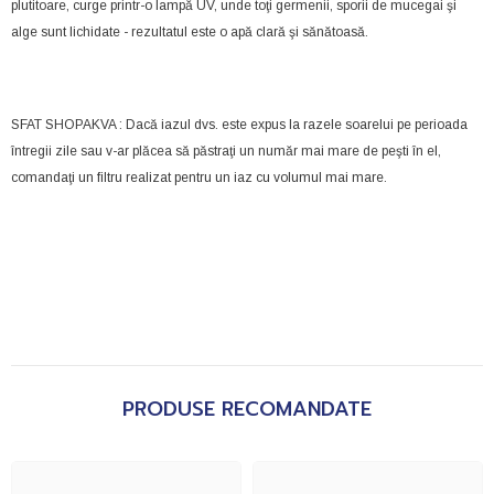
plutitoare, curge printr-o lampă UV, unde toţi germenii, sporii de mucegai şi
alge sunt lichidate - rezultatul este o apă clară şi sănătoasă.
SFAT SHOPAKVA : Dacă iazul dvs. este expus la razele soarelui pe perioada
întregii zile sau v-ar plăcea să păstraţi un număr mai mare de peşti în el,
comandaţi un filtru realizat pentru un iaz cu volumul mai mare.
PRODUSE RECOMANDATE