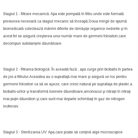
Stagiul 1 - filtrare mecanică. Apa este pompată în filtru unde este formată
presiunea necesară ca stagiul mecanic să înceapă.Doua mingii de spumă
biomedicală colectează mărimi diferite de rămăşiţe organice nedorite şi în
acest fel se asigură creşterea unui număr mare de germeni folositori,care
decompun substanţele dăunătoare.
Stagiul 2 - filtrarea biologică: În această fază , apa curge prin bioballs în partea
de jos a filtrului.Aceastea au o suprafaţă mai mare şi asigură un loc pentru
germenii folositori ca să se aşeze, care cresc natural pe suprafaţa de plastic a
bioballs-urilor şi transformă toxinele dăunătoare,amoniacul şi nitraţii în nitraţi
mai puţin dăunători şi,care sunt mai departe schimbaţi în gaz de nitrogen
inofensiv.
Stagiul 3 - Sterilizarea UV: Apa,care poate să conţină alge microscopice