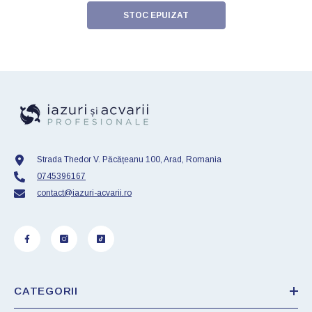
STOC EPUIZAT
Strada Thedor V. Păcățeanu 100, Arad, Romania
0745396167
contact@iazuri-acvarii.ro
CATEGORII