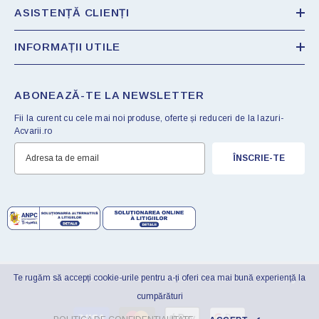
ASISTENȚĂ CLIENȚI
INFORMAȚII UTILE
ABONEAZĂ-TE LA NEWSLETTER
Fii la curent cu cele mai noi produse, oferte și reduceri de la Iazuri-
Acvarii.ro
ÎNSCRIE-TE
Te rugăm să accepți cookie-urile pentru a-ți oferi cea mai bună experiență la
© 2025 Iazuri-Acvarii.ro . Proiect realizat de
Transilvania Marketing
cumpărături
Metode