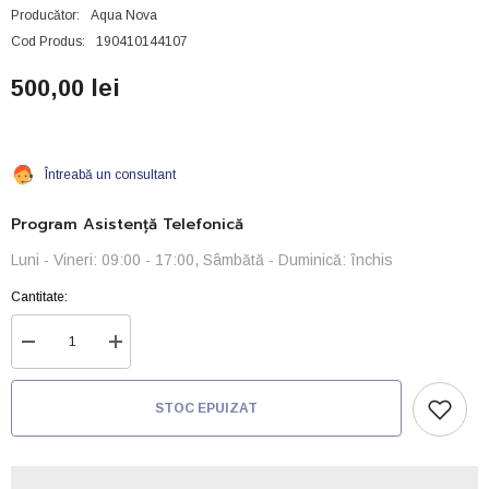
Producător:
Aqua Nova
Cod Produs:
190410144107
500,00 lei
Întreabă un consultant
Program Asistență Telefonică
Luni - Vineri: 09:00 - 17:00, Sâmbătă - Duminică: închis
Cantitate:
Reduceți
Creșteți
cantitatea
cantitatea
pentru
pentru
Filtru
Filtru
STOC EPUIZAT
subpresiune
subpresiune
Aquanova
Aquanova
NPF
NPF
10
10
+
+