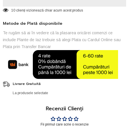
7W
7W
UV
UV
10 clienți vizionează chiar acum acest produs
Metode de Plată disponibile
Te rugăm să ai în vedere că la plasarea oricărei comenzi ce
include Plante de Iaz trebuie să alegi Plata cu Cardul Online sau
Plata prin Transfer Bancar
Livrare Gratuită
La produsele selectate
Recenzii Clienți
Fii primul care scrie o recenzie