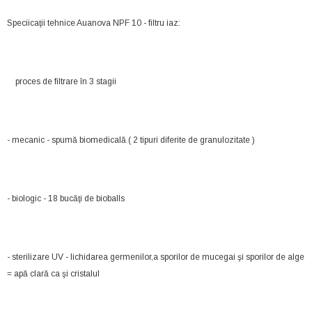
Speciicaţii tehnice Auanova NPF 10 - filtru iaz:
proces de filtrare în 3 stagii
- mecanic - spumă biomedicală ( 2 tipuri diferite de granulozitate )
- biologic - 18 bucăţi de bioballs
- sterilizare UV - lichidarea germenilor,a sporilor de mucegai şi sporilor de alge
= apă clară ca şi cristalul