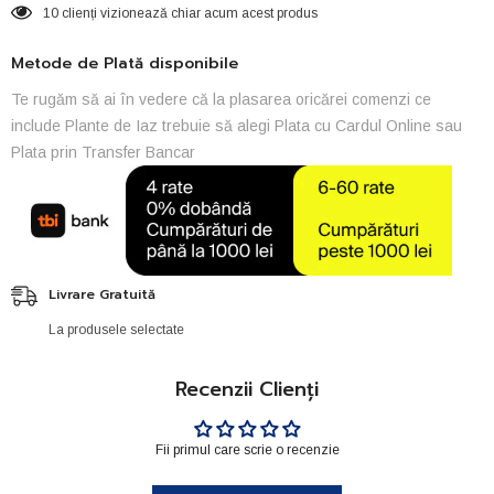
10 clienți vizionează chiar acum acest produs
Metode de Plată disponibile
Te rugăm să ai în vedere că la plasarea oricărei comenzi ce
include Plante de Iaz trebuie să alegi Plata cu Cardul Online sau
Plata prin Transfer Bancar
Livrare Gratuită
La produsele selectate
Recenzii Clienți
Fii primul care scrie o recenzie