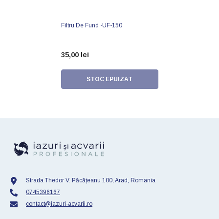
Filtru De Fund -UF-150
35,00 lei
STOC EPUIZAT
Strada Thedor V. Păcățeanu 100, Arad, Romania
0745396167
contact@iazuri-acvarii.ro