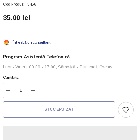
Cod Produs:
3456
35,00 lei
Întreabă un consultant
Program Asistență Telefonică
Luni - Vineri: 09:00 - 17:00, Sâmbătă - Duminică: închis
Cantitate:
Reduceți
Creșteți
cantitatea
cantitatea
pentru
pentru
Filtru
Filtru
STOC EPUIZAT
de
de
fund
fund
-
-
UF-
UF-
150
150