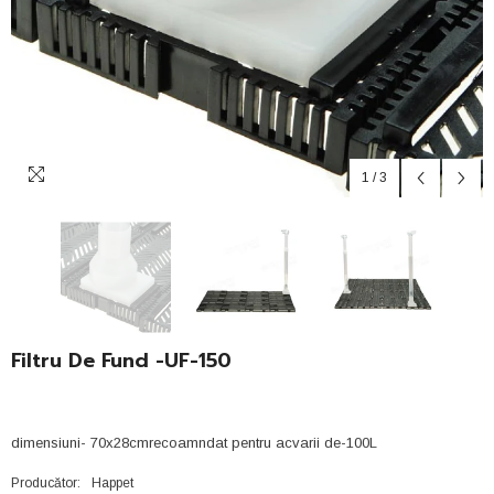
1
/
3
Filtru De Fund -UF-150
dimensiuni- 70x28cmrecoamndat pentru acvarii de-100L
Producător:
Happet