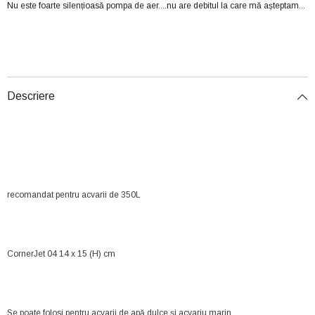
Nu este foarte silențioasă pompa de aer....nu are debitul la care mă așteptam...
Descriere
recomandat pentru acvarii de 350L
CornerJet 04 14 x 15 (H) cm
Se poate folosi pentru acvarii de apă dulce și acvariu marin.