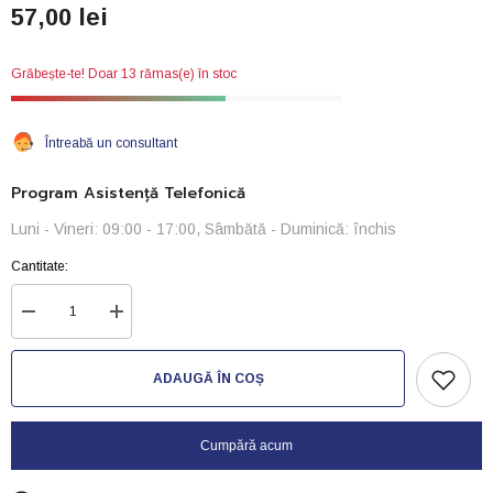
57,00 lei
Grăbește-te! Doar 13 rămas(e) în stoc
Întreabă un consultant
Program Asistență Telefonică
Luni - Vineri: 09:00 - 17:00, Sâmbătă - Duminică: închis
Cantitate:
Reduceți
Creșteți
cantitatea
cantitatea
pentru
pentru
Filtru
Filtru
ADAUGĂ ÎN COȘ
cu
cu
talpa
talpa
pe
pe
colt-
colt-
Cumpără acum
jet
jet
04
04