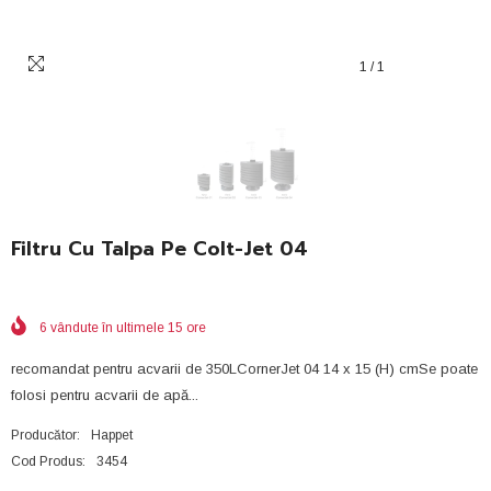
1
/
1
Filtru Cu Talpa Pe Colt-Jet 04
6
vândute în ultimele
15
ore
recomandat pentru acvarii de 350LCornerJet 04 14 x 15 (H) cmSe poate
folosi pentru acvarii de apă...
Producător:
Happet
Cod Produs:
3454