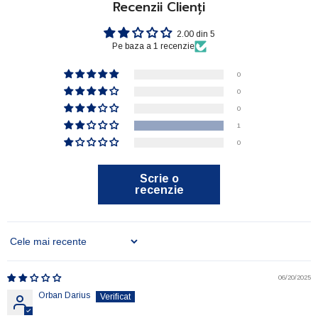
Recenzii Clienți
2.00 din 5
Pe baza a 1 recenzie
0
0
0
1
0
Scrie o
recenzie
Sort By
06/20/2025
Orban Darius