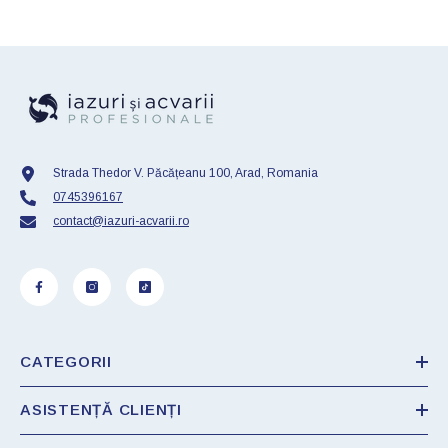
Strada Thedor V. Păcățeanu 100, Arad, Romania
0745396167
contact@iazuri-acvarii.ro
CATEGORII
ASISTENȚĂ CLIENȚI