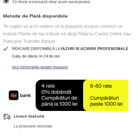
10 clienți vizionează chiar acum acest produs
Metode de Plată disponibile
Te rugăm să ai în vedere că la plasarea oricărei comenzi ce
include Plante de Iaz trebuie să alegi Plata cu Cardul Online sau
Plata prin Transfer Bancar
RIDICARE DISPONIBILĂ LA
IAZURI SI ACVARII PROFESIONALE
Gata, de obicei, în 24 de ore
Vezi informațiile despre magazin
Livrare Gratuită
La produsele selectate