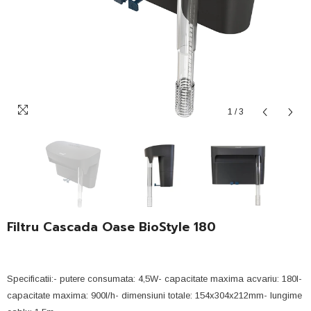
1
/
3
Filtru Cascada Oase BioStyle 180
Specificatii:- putere consumata: 4,5W- capacitate maxima acvariu: 180l-
capacitate maxima: 900l/h- dimensiuni totale: 154x304x212mm- lungime