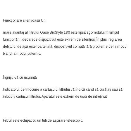
Funcționare silențioasă Un
mare avantaj al filtrului Oase BioStyle 180 este lipsa zgomotului în timpul
funcționării, deoarece dispozitivul este extrem de silențios. În plus, reglarea
debitului de apă este foarte lină, dispozitivul comută fără probleme de la modul
blând la modul puternic.
Îngrijiți-vă cu ușurință
Indicatorul de înlocuire a cartușului filtrului vă indică când să curățați sau să
înlocuiți cartușul filtrului. Aparatul este extrem de ușor de întreținut.
Filtrul este echipat cu un tub de aspirare telescopic.