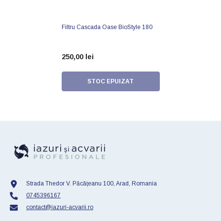
Filtru Cascada Oase BioStyle 180
250,00 lei
STOC EPUIZAT
Strada Thedor V. Păcățeanu 100, Arad, Romania
0745396167
contact@iazuri-acvarii.ro