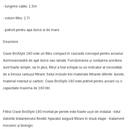
- lungime cablu: 1,5m
- volum filtru: 2,7l
- potrivit pentru apa dulce si de mare
Descriere
Oase BioStyle 180 este un filtru compact în cascadă conceput pentru acvariul
dumneavoastră de apă dulce sau sărată. Funcționarea și curățarea acestuia
sunt foarte simple, iar în plus, filtrul a fost echipat cu un indicator al necesității
de a înlocui cartușul filtrant. Setul include trei materiale filtrante diferite: burete,
material nețesut și carbon. Oase BioStyle 180 este potrivit pentru acvarii cu o
capacitate maxima de 180 litri.
Filtrul Oase BioStyle 180 montat pe perete este foarte ușor de instalat - totul
datorită distanțierului flexibil. Aparatul asigură filtrare în două etape - tratament
mecanic și biologic.