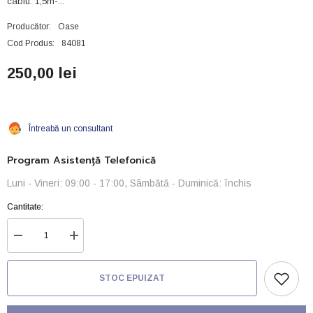
cablu: 1,5m-...
Producător:
Oase
Cod Produs:
84081
250,00 lei
Întreabă un consultant
Program Asistență Telefonică
Luni - Vineri: 09:00 - 17:00, Sâmbătă - Duminică: închis
Cantitate:
Reduceți
Creșteți
cantitatea
cantitatea
pentru
pentru
Filtru
Filtru
STOC EPUIZAT
cascada
cascada
Oase
Oase
BioStyle
BioStyle