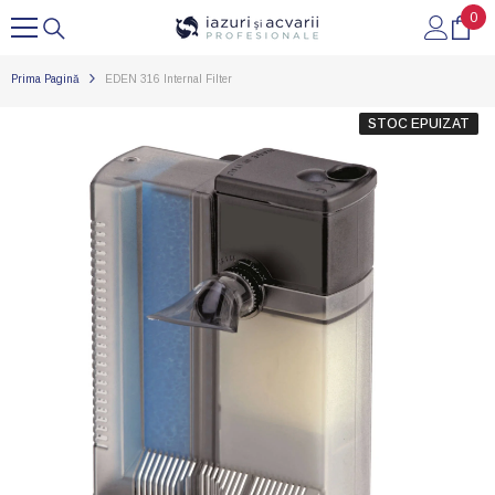
0
0
SARI LA CONȚINUT
arti
Prima Pagină
EDEN 316 Internal Filter
STOC EPUIZAT