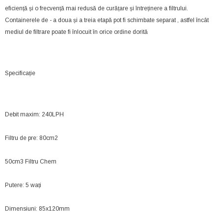
eficiență și o frecvență mai redusă de curățare și întreținere a filtrului.
Containerele de - a doua și a treia etapă pot fi schimbate separat , astfel încât
mediul de filtrare poate fi înlocuit în orice ordine dorită
Specificație
Debit maxim: 240LPH
Filtru de pre: 80cm2
50cm3 Filtru Chem
Putere: 5 wați
Dimensiuni: 85x120mm