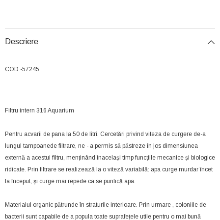
Descriere
COD -57245
Filtru intern 316 Aquarium
Pentru acvarii de pana la 50 de litri. Cercetări privind viteza de curgere de-a
lungul tampoanede filtrare, ne - a permis să păstreze în jos dimensiunea
externă a acestui filtru, menținând înacelași timp funcțiile mecanice și biologice
ridicate. Prin filtrare se realizează la o viteză variabilă: apa curge murdar încet
la început, și curge mai repede ca se purifică apa.
Materialul organic pătrunde în straturile interioare. Prin urmare , coloniile de
bacterii sunt capabile de a popula toate suprafețele utile pentru o mai bună