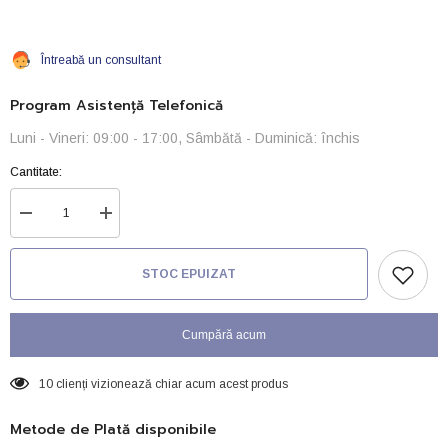
Întreabă un consultant
Program Asistență Telefonică
Luni - Vineri: 09:00 - 17:00, Sâmbătă - Duminică: închis
Cantitate:
Reduceți
Creșteți
cantitatea
cantitatea
pentru
pentru
EDEN
EDEN
STOC EPUIZAT
316
316
Internal
Internal
Filter
Filter
Cumpără acum
10 clienți vizionează chiar acum acest produs
Metode de Plată disponibile