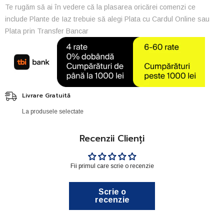
Te rugăm să ai în vedere că la plasarea oricărei comenzi ce
include Plante de Iaz trebuie să alegi Plata cu Cardul Online sau
Plata prin Transfer Bancar
Livrare Gratuită
La produsele selectate
Recenzii Clienți
Fii primul care scrie o recenzie
Scrie o
recenzie