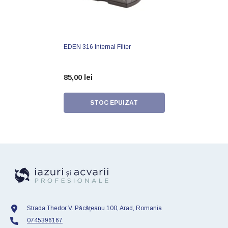
EDEN 316 Internal Filter
85,00 lei
STOC EPUIZAT
Strada Thedor V. Păcățeanu 100, Arad, Romania
0745396167