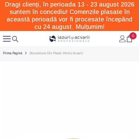
Dragi clienți, în perioada 13 - 23 august 2026
SARI LA CONȚINUT
suntem în concediu! Comenzile plasate în
această perioadă vor fi procesate începând
cu 24 august. Mulțumim!
0
0
arti
Prima Pagină
Decoratiune Din Plastic Pentru Acvarii