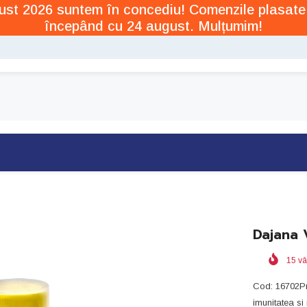
ugust 2026 suntem în concediu! Comenzile plasate
începând cu 24 august. Mulțumim!
Dajana 
15
vâ
Cod: 16702Pr
imunitatea si 