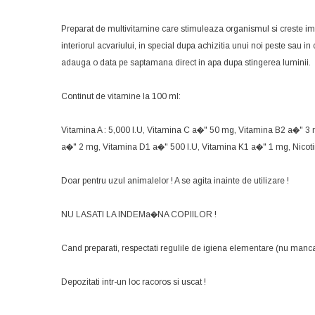
Preparat de multivitamine care stimuleaza organismul si creste imunit
interiorul acvariului, in special dupa achizitia unui noi peste sau i
adauga o data pe saptamana direct in apa dupa stingerea luminii.
Continut de vitamine la 100 ml:
Vitamina A : 5,000 I.U, Vitamina C a�" 50 mg, Vitamina B2 a�" 
a�" 2 mg, Vitamina D1 a�" 500 I.U, Vitamina K1 a�" 1 mg, Nico
Doar pentru uzul animalelor ! A se agita inainte de utilizare !
NU LASATI LA INDEMa�NA COPIILOR !
Cand preparati, respectati regulile de igiena elementare (nu mancati
Depozitati intr-un loc racoros si uscat !