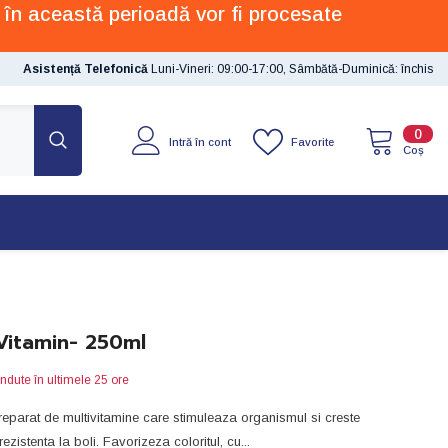
 în această perioadă vor fi procesate
Asistență Telefonică
Luni-Vineri: 09:00-17:00, Sâmbătă-Duminică: închis
0
0
Favorite
Intră în cont
artic
Coș
Vitamin- 250ml
ndute în ultimele
25
ore
eparat de multivitamine care stimuleaza organismul si creste
rezistenta la boli. Favorizeza coloritul, cu...