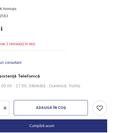
JK Animals
2563
i
oar 1 rămas(e) în stoc
 un consultant
istență Telefonică
i: 09:00 - 17:00, Sâmbătă - Duminică: închis
ADAUGĂ ÎN COȘ
Creșteți
cantitatea
pentru
Dajana
Cumpără acum
Vitamin-
250ml