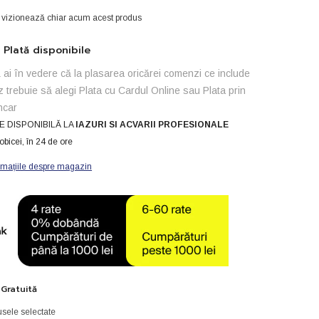
i vizionează chiar acum acest produs
Plată disponibile
ai în vedere că la plasarea oricărei comenzi ce include
z trebuie să alegi Plata cu Cardul Online sau Plata prin
ncar
E DISPONIBILĂ LA
IAZURI SI ACVARII PROFESIONALE
obicei, în 24 de ore
rmațiile despre magazin
 Gratuită
sele selectate