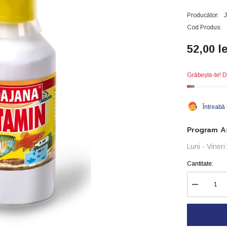
Producător:
Cod Produs:
52,00 le
Grăbește-te! D
Întreabă
Program As
Luni - Viner
Cantitate:
Reduceți
cantitatea
pentru
Dajana
Vitamin-
250ml