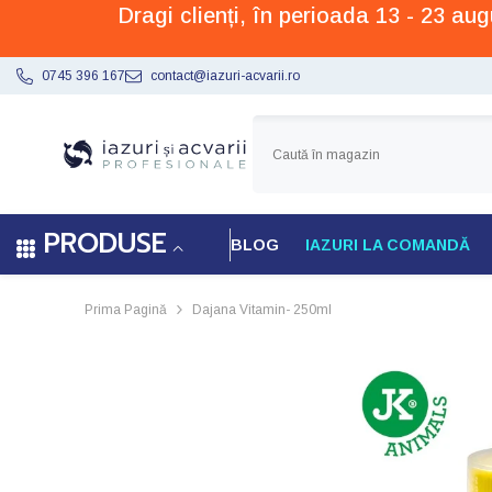
Dragi clienți, în perioada 13 - 23 a
SARI LA CONȚINUT
0745 396 167
contact@iazuri-acvarii.ro
PRODUSE
BLOG
IAZURI LA COMANDĂ
Prima Pagină
Dajana Vitamin- 250ml