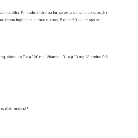
i pestilor. Prin administrarea lui, se evita situatiile de stres din
 sau hrana inghetata. In mod normal, 5 ml la 50 litri de apa se
 mg, Vitamina E a�" 20 mg, Vitamina B1 a�" 3 mg, Vitamina B 6
nsultati medicul !