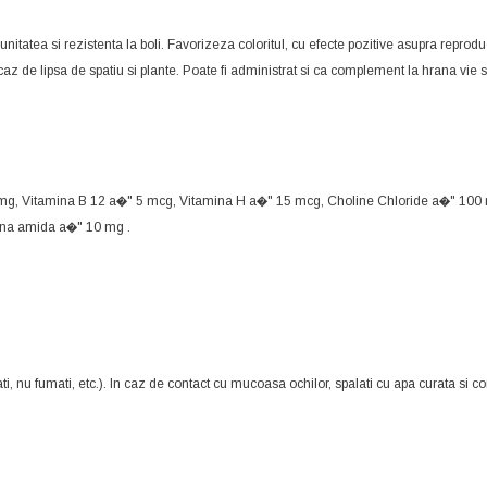
atea si rezistenta la boli. Favorizeza coloritul, cu efecte pozitive asupra reproductie
n caz de lipsa de spatiu si plante. Poate fi administrat si ca complement la hrana vie
3 mg, Vitamina B 12 a�" 5 mcg, Vitamina H a�" 15 mcg, Choline Chloride a�" 100
tina amida a�" 10 mg .
, nu fumati, etc.). In caz de contact cu mucoasa ochilor, spalati cu apa curata si co