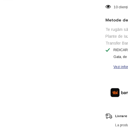
10 clienț
Metode de 
Te rugăm să 
Plante de Ia
Transfer Ba
RIDICAR
Gata, de 
Vezi info
Livrare
La produ