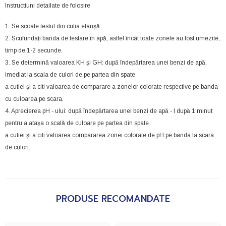
Instructiuni detailate de folosire
1. Se scoate testul din cutia etanșă.
2. Scufundați banda de testare în apă, astfel încât toate zonele au fost umezite,
timp de 1-2 secunde.
3. Se determină valoarea KH și GH: după îndepărtarea unei benzi de apă,
imediat la scala de culori de pe partea din spate
a cutiei și a citi valoarea de comparare a zonelor colorate respective pe banda
cu culoarea pe scara.
4. Aprecierea pH - ului: după îndepărtarea unei benzi de apă - l după 1 minut
pentru a atașa o scală de culoare pe partea din spate
a cutiei și a citi valoarea compararea zonei colorate de pH pe banda la scara
de culori.
PRODUSE RECOMANDATE