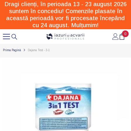
Dragi clienți, în perioada 13 - 23 august 2026
SARI LA CONȚINUT
suntem în concediu! Comenzile plasate în
această perioadă vor fi procesate începând
cu 24 august. Mulțumim!
0
0
arti
Prima Pagină
Dajana Test - 3-1