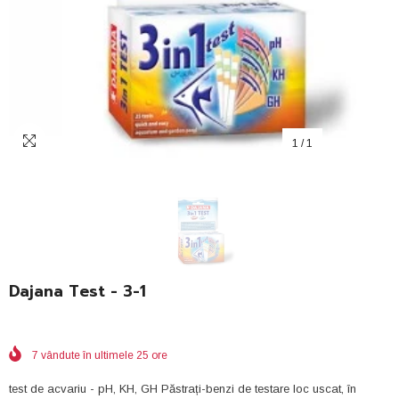
1
/
1
Dajana Test - 3-1
7
vândute în ultimele
25
ore
test de acvariu - pH, KH, GH Păstrați-benzi de testare loc uscat, în