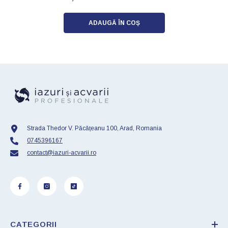
ADAUGĂ ÎN COȘ
Strada Thedor V. Păcățeanu 100, Arad, Romania
0745396167
contact@iazuri-acvarii.ro
CATEGORII