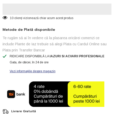
1
1
10 clienți vizionează chiar acum acest produs
Metode de Plată disponibile
Te rugăm să ai în vedere că la plasarea oricărei comenzi ce
include Plante de Iaz trebuie să alegi Plata cu Cardul Online sau
Plata prin Transfer Bancar
RIDICARE DISPONIBILĂ LA
IAZURI SI ACVARII PROFESIONALE
Gata, de obicei, în 24 de ore
Vezi informațiile despre magazin
Livrare Gratuită