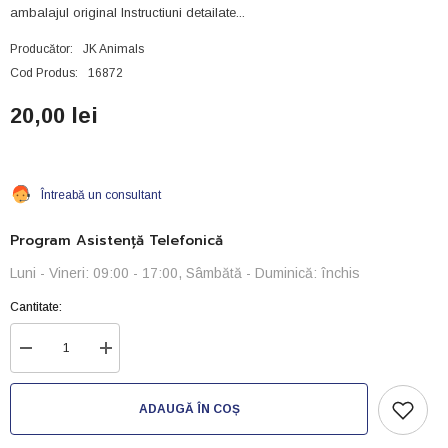
ambalajul original Instructiuni detailate...
Producător:
JK Animals
Cod Produs:
16872
20,00 lei
Întreabă un consultant
Program Asistență Telefonică
Luni - Vineri: 09:00 - 17:00, Sâmbătă - Duminică: închis
Cantitate:
Reduceți
Creșteți
cantitatea
cantitatea
pentru
pentru
Dajana
Dajana
ADAUGĂ ÎN COȘ
test
test
-
-
3-
3-