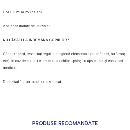
Doză: 5 ml la 25 l de apă.
A se agita înainte de utilizare !
NU LĂSAŢI LA INDEMÂNA COPIILOR !
Când pregătiți, respectați regulile de igienă elementare (nu mâncați, nu fumați,
etc.). În caz de contact cu mucoasa ochilor, spălați cu apă curată și consultați
medicul !
Depozitaţi într-un loc răcoros şi uscat
PRODUSE RECOMANDATE