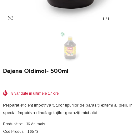
1
/
1
Dajana Oidimol- 500ml
8
vândute în ultimele
17
ore
Preparat eficient împotriva tuturor tipurilor de paraziți externi ai pielii, în
special împotriva dinoflagelaților (paraziți mici albi...
Producător:
JK Animals
Cod Produs:
16573