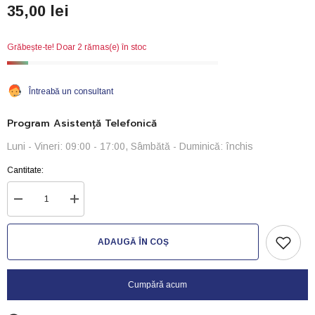
35,00 lei
Grăbește-te! Doar 2 rămas(e) în stoc
Întreabă un consultant
Program Asistență Telefonică
Luni - Vineri: 09:00 - 17:00, Sâmbătă - Duminică: închis
Cantitate:
Reduceți
Creșteți
cantitatea
cantitatea
pentru
pentru
Dajana
Dajana
ADAUGĂ ÎN COȘ
Oidimol-
Oidimol-
500ml
500ml
Cumpără acum