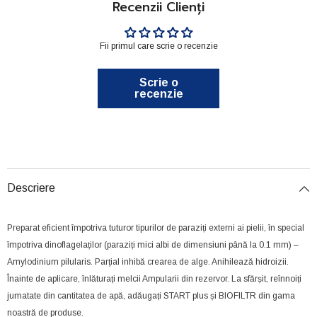
Recenzii Clienți
Fii primul care scrie o recenzie
Scrie o
recenzie
Descriere
Preparat eficient împotriva tuturor tipurilor de paraziți externi ai pielii, în special
împotriva dinoflagelaților (paraziți mici albi de dimensiuni până la 0.1 mm) –
Amylodinium pilularis. Parţial inhibă crearea de alge. Anihilează hidroizii.
Înainte de aplicare, înlăturați melcii Ampularii din rezervor. La sfărșit, reînnoiți
jumatate din cantitatea de apă, adăugați START plus și BIOFILTR din gama
noastră de produse.