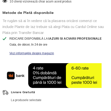
10 clienți vizionează chiar acum acest produs
Metode de Plată disponibile
Te rugăm să ai în vedere că la plasarea oricărei comenzi ce
include Plante de Iaz trebuie să alegi Plata cu Cardul Online sau
Plata prin Transfer Bancar
RIDICARE DISPONIBILĂ LA
IAZURI SI ACVARII PROFESIONALE
Gata, de obicei, în 24 de ore
Vezi informațiile despre magazin
Livrare Gratuită
La produsele selectate