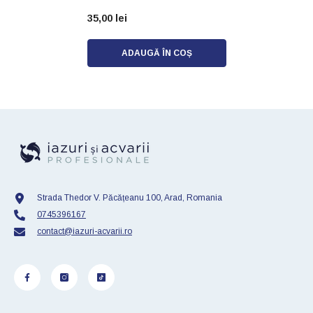
35,00 lei
ADAUGĂ ÎN COȘ
Strada Thedor V. Păcățeanu 100, Arad, Romania
0745396167
contact@iazuri-acvarii.ro