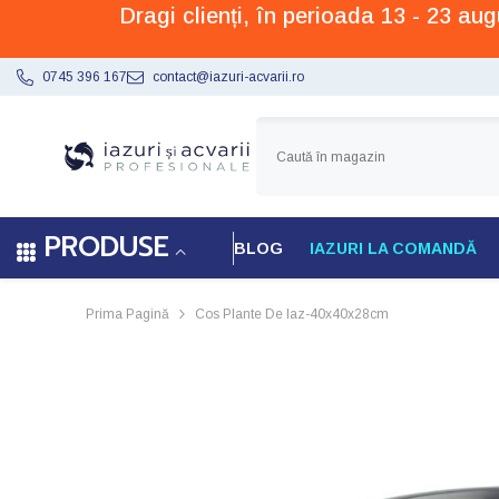
Dragi clienți, în perioada 13 - 23 a
SARI LA CONȚINUT
0745 396 167
contact@iazuri-acvarii.ro
PRODUSE
BLOG
IAZURI LA COMANDĂ
Prima Pagină
Cos Plante De Iaz-40x40x28cm