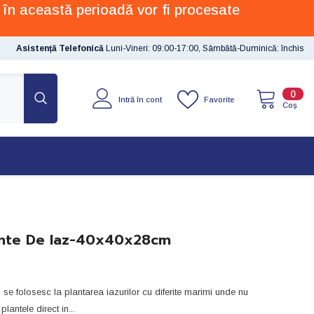
 în această perioadă vor fi procesate
Asistență Telefonică
Luni-Vineri: 09:00-17:00, Sâmbătă-Duminică: închis
0
0
Favorite
Intră în cont
artic
Coș
ante De Iaz-40x40x28cm
 se folosesc la plantarea iazurilor cu diferite marimi unde nu
lantele direct in...