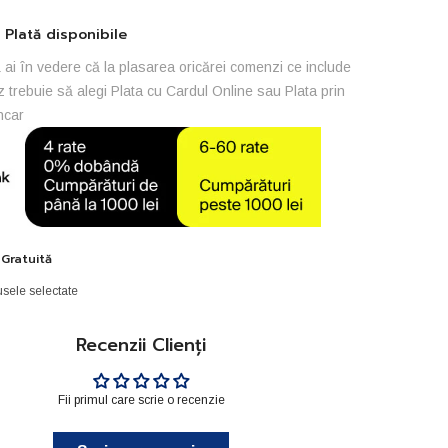
Plată disponibile
ai în vedere că la plasarea oricărei comenzi ce include
z trebuie să alegi Plata cu Cardul Online sau Plata prin
ncar
 Gratuită
sele selectate
Recenzii Clienți
Fii primul care scrie o recenzie