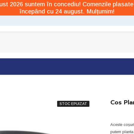
ugust 2026 suntem în concediu! Comenzile plasate
începând cu 24 august. Mulțumim!
Cos Pl
STOC EPUIZAT
Aceste coșuri
putem planta p