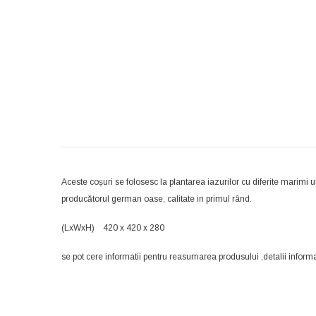
Aceste coșuri se folosesc la plantarea iazurilor cu diferite marimi 
producătorul german oase, calitate in primul rând.
(LxWxH) 420 x 420 x 280
se pot cere informatii pentru reasumarea produsului ,detalii inform