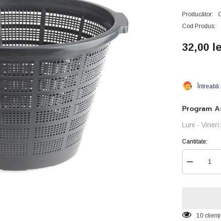
Producător:
Cod Produs:
32,00 le
Întreabă
Program As
Luni - Viner
Cantitate:
Reduceți
cantitatea
pentru
Cos
plante
de
iaz-
10 clienț
40x40x28