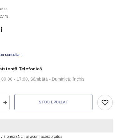
Oase
2779
i
 un consultant
istență Telefonică
i: 09:00 - 17:00, Sâmbătă - Duminică: închis
STOC EPUIZAT
Creșteți
cantitatea
pentru
Cos
plante
de
iaz-
i vizionează chiar acum acest produs
cm
40x40x28cm