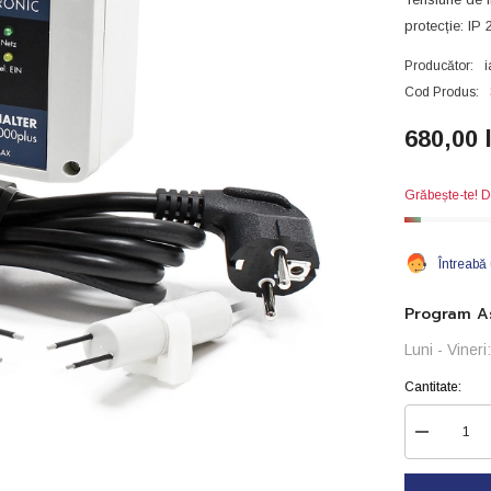
protecție: IP 
Producător:
i
Cod Produs:
680,00 
Grăbește-te! D
Întreabă
Program As
Luni - Viner
Cantitate:
Reduceți
cantitatea
pentru
Comutator