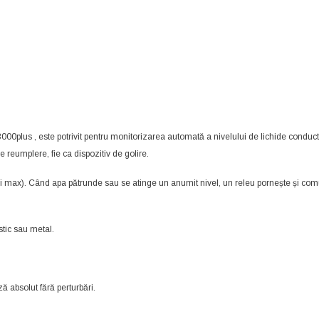
00plus , este potrivit pentru monitorizarea automată a nivelului de lichide conducto
de reumplere, fie ca dispozitiv de golire.
. și max). Când apa pătrunde sau se atinge un anumit nivel, un releu pornește și com
stic sau metal.
ă absolut fără perturbări.