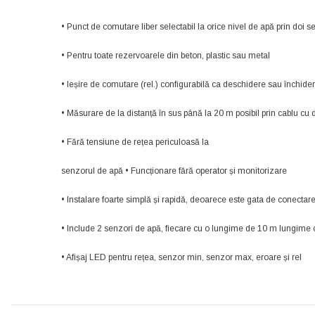
• Punct de comutare liber selectabil la orice nivel de apă prin doi 
• Pentru toate rezervoarele din beton, plastic sau metal
• Ieșire de comutare (rel.) configurabilă ca deschidere sau închider
• Măsurare de la distanță în sus până la 20 m posibil prin cablu cu 
• Fără tensiune de rețea periculoasă la
senzorul de apă • Funcționare fără operator și monitorizare
• Instalare foarte simplă și rapidă, deoarece este gata de conectar
• Include 2 senzori de apă, fiecare cu o lungime de 10 m lungime 
• Afișaj LED pentru rețea, senzor min, senzor max, eroare și rel