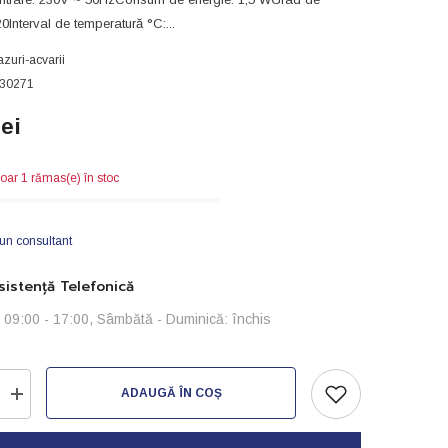
20Interval de temperatură °C:...
azuri-acvarii
30271
lei
oar 1 rămas(e) în stoc
 un consultant
istență Telefonică
i: 09:00 - 17:00, Sâmbătă - Duminică: închis
ADAUGĂ ÎN COȘ
Creșteți
cantitatea
pentru
Comutator