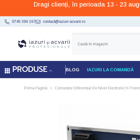
Dragi clienți, în perioada 13 - 23 a
SARI LA CONȚINUT
0745 396 167
contact@iazuri-acvarii.ro
PRODUSE
BLOG
IAZURI LA COMANDĂ
Prima Pagină
Comutator Diferențial De Nivel Electronic H-Tron