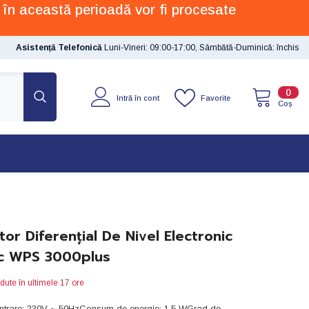
 în această perioadă vor fi procesate
Asistență Telefonică
Luni-Vineri: 09:00-17:00, Sâmbătă-Duminică: închis
0
0
Favorite
Intră în cont
artic
Coș
or Diferențial De Nivel Electronic
ic WPS 3000plus
dute în ultimele
17
ore
intrare: 230V ~ 50HzConsum de energie: 1,5 WGrad de