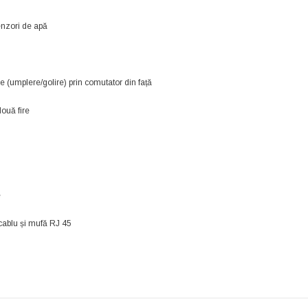
senzori de apă
e (umplere/golire) prin comutator din față
două fire
e
cablu și mufă RJ 45