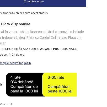
Cumpără acum
diferențial
de
nivel
i vizionează chiar acum acest produs
electronic
H-
Tronic
Plată disponibile
WPS
3000plus
ai în vedere că la plasarea oricărei comenzi ce include
z trebuie să alegi Plata cu Cardul Online sau Plata prin
ncar
E DISPONIBILĂ LA
IAZURI SI ACVARII PROFESIONALE
obicei, în 24 de ore
rmațiile despre magazin
 Gratuită