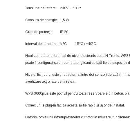
Tensiune de intrare:
230V ~ 50Hz
Consum de energie:
1,5 W
Grad de protecție:
IP 20
Interval de temperatură °C:
-15°C / +40°C
Noul comutator diferențial de nivel electronic de la H-Tronic, WPS30
poate fi configurat cu un comutator glisant pe față fie ca dispozitiv 
Nivelul lichidului este ținut automat între doi senzori de apă (min
avertizare acţionate de la reţea.
WPS 3000plus este potrivit pentru toate rezervoarele din beton, pla
Conexiunile plug-in fac ca acesta să fie rapid și ușor de instalat.
Datorită omisiunii întrerupătoarelor cu flotor în mișcare, funcționeaz