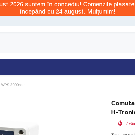
ugust 2026 suntem în concediu! Comenzile plasate
începând cu 24 august. Mulțumim!
ic WPS 3000plus
Comutat
H-Tron
7
vân
Tensiune de 