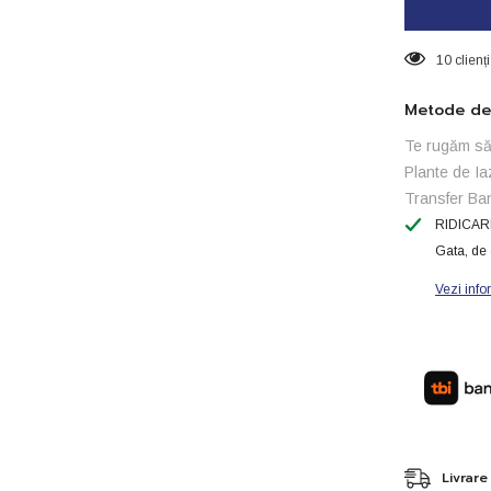
diferențial
de
nivel
10 clienț
electronic
H-
Tronic
Metode de 
WPS
3000plus
Te rugăm să 
Plante de Ia
Transfer Ba
RIDICAR
Gata, de 
Vezi info
Livrare