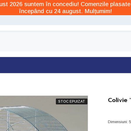
ugust 2026 suntem în concediu! Comenzile plasate
începând cu 24 august. Mulțumim!
Colivie 
STOC EPUIZAT
Dimensiuni: 