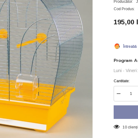
Producător:
Cod Produs:
195,00 
Întreabă
Program As
Luni - Viner
Cantitate:
Reduceți
cantitatea
pentru
Colivie
&quot;Tina
galvanizat
10 clienț