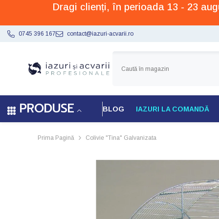
Dragi clienți, în perioada 13 - 23 a
SARI LA CONȚINUT
0745 396 167
contact@iazuri-acvarii.ro
PRODUSE
BLOG
IAZURI LA COMANDĂ
Prima Pagină
Colivie "Tina" Galvanizata