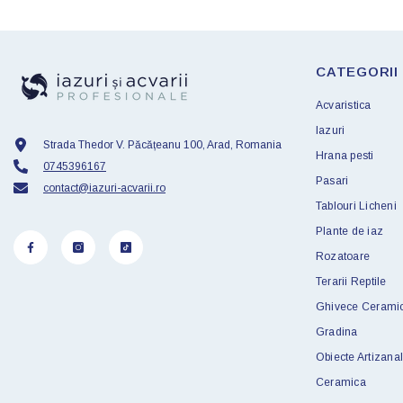
CATEGORII
Acvaristica
Iazuri
Strada Thedor V. Păcățeanu 100, Arad, Romania
Hrana pesti
0745396167
Pasari
contact@iazuri-acvarii.ro
Tablouri Licheni
Plante de iaz
Rozatoare
Terarii Reptile
Ghivece Cerami
Gradina
Obiecte Artizanal
Ceramica