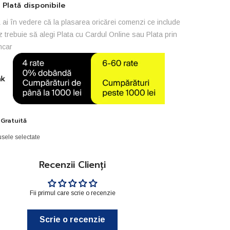
Plată disponibile
ai în vedere că la plasarea oricărei comenzi ce include
z trebuie să alegi Plata cu Cardul Online sau Plata prin
ncar
 Gratuită
sele selectate
Recenzii Clienți
Fii primul care scrie o recenzie
Scrie o recenzie