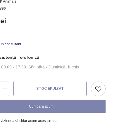
JK Animals
896
lei
 un consultant
istență Telefonică
i: 09:00 - 17:00, Sâmbătă - Duminică: închis
STOC EPUIZAT
Creșteți
cantitatea
pentru
Colivie
Cumpără acum
&quot;
&quot;Tina&quot;
a
galvanizata
i vizionează chiar acum acest produs