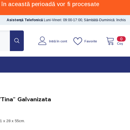
 în această perioadă vor fi procesate
Asistență Telefonică
Luni-Vineri: 09:00-17:00, Sâmbătă-Duminică: închis
0
0
Favorite
Intră în cont
artic
Coș
"Tina" Galvanizata
51 x 28 x 55cm.